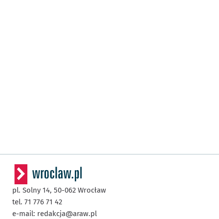
pl. Solny 14,
50-062
Wrocław
tel. 71 776 71 42
e-mail:
redakcja@araw.pl