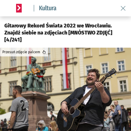
Wróć 
Serwis informacyjny wroclaw.pl podserwis: Kultura
Gitarowy Rekord Świata 2022 we Wrocławiu.
Znajdź siebie na zdjęciach [MNÓSTWO ZDJĘĆ]
[4/241]
Przesuń zdjęcie palcem