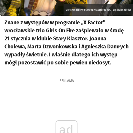
Girls On Fire w Starym Klasztorze fot. Tomasz Walków
Znane z występów w programie „X Factor”
wrocławskie trio Girls On Fire zaśpiewało w środę
21 stycznia w klubie Stary Klasztor. Joanna
Cholewa, Marta Dzwonkowska i Agnieszka Damrych
wypadły świetnie. I właśnie dlatego ich występ
mógł pozostawić po sobie pewien niedosyt.
REKLAMA
ad