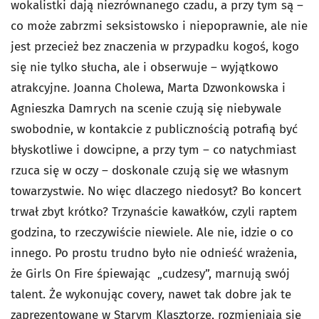
wokalistki dają niezrównanego czadu, a przy tym są –
co może zabrzmi seksistowsko i niepoprawnie, ale nie
jest przecież bez znaczenia w przypadku kogoś, kogo
się nie tylko słucha, ale i obserwuje – wyjątkowo
atrakcyjne. Joanna Cholewa, Marta Dzwonkowska i
Agnieszka Damrych na scenie czują się niebywale
swobodnie, w kontakcie z publicznością potrafią być
błyskotliwe i dowcipne, a przy tym – co natychmiast
rzuca się w oczy – doskonale czują się we własnym
towarzystwie. No więc dlaczego niedosyt? Bo koncert
trwał zbyt krótko? Trzynaście kawałków, czyli raptem
godzina, to rzeczywiście niewiele. Ale nie, idzie o co
innego. Po prostu trudno było nie odnieść wrażenia,
że Girls On Fire śpiewając „cudzesy”, marnują swój
talent. Że wykonując covery, nawet tak dobre jak te
zaprezentowane w Starym Klasztorze, rozmieniają się