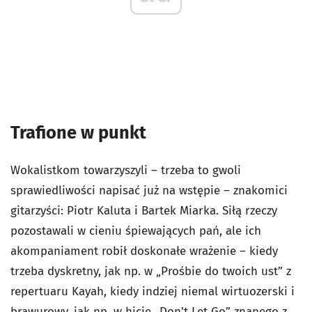
Trafione w punkt
Wokalistkom towarzyszyli – trzeba to gwoli
sprawiedliwości napisać już na wstępie – znakomici
gitarzyści: Piotr Kaluta i Bartek Miarka. Siłą rzeczy
pozostawali w cieniu śpiewających pań, ale ich
akompaniament robił doskonałe wrażenie – kiedy
trzeba dyskretny, jak np. w „Prośbie do twoich ust” z
repertuaru Kayah, kiedy indziej niemal wirtuozerski i
brawurowy, jak np. w hicie „Don't Let Go” znanego z