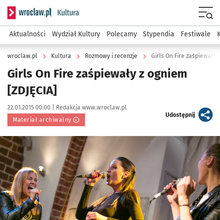
Serwis informacyjny wroclaw.pl podserwis: Kultura
Menu
Aktualności
Wydział Kultury
Polecamy
Stypendia
Festiwale
wroclaw.pl
Kultura
Rozmowy i recenzje
Girls On Fire zaśpiewały 
Girls On Fire zaśpiewały z ogniem
[ZDJĘCIA]
Data publikacji:
Autor:
22.01.2015 00:00 |
Redakcja www.wroclaw.pl
artykuł
Udostępnij
Materiał archiwalny
Kliknij, aby powiększyć