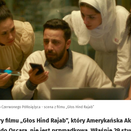
o Czerwonego Półksiężyca - scena z filmu „Głos Hind Rajab”
ry filmu „Głos Hind Rajab”, który Amerykańska 
o Oscara, nie jest przypadkowa. Właśnie 29 styc