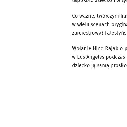
uspokoić dziecko i w t
Co ważne, twórczyni fil
w wielu scenach orygina
zarejestrował Palestyń
Wołanie Hind Rajab o p
w Los Angeles podczas t
dziecko ją samą prosiło