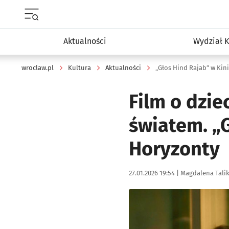
Menu główne portalu wroclaw.pl
Aktualności
Wydział K
wroclaw.pl
Kultura
Aktualności
„Głos Hind Rajab” w Ki
Film o dzie
światem. „
Horyzonty
Data publikacji:
Autor:
27.01.2026 19:54 |
Magdalena Tali
Kliknij, aby powiększyć