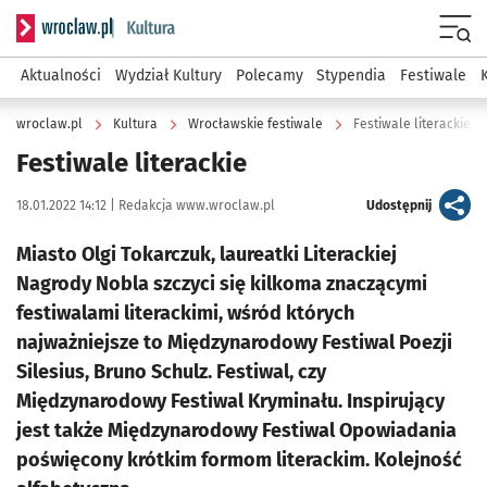
Serwis informacyjny wroclaw.pl podserwis: Kultura
Menu
Aktualności
Wydział Kultury
Polecamy
Stypendia
Festiwale
wroclaw.pl
Kultura
Wrocławskie festiwale
Festiwale literackie
Festiwale literackie
Data publikacji:
Autor:
artykuł
18.01.2022 14:12 |
Redakcja www.wroclaw.pl
Udostępnij
Miasto Olgi Tokarczuk, laureatki Literackiej
Nagrody Nobla szczyci się kilkoma znaczącymi
festiwalami literackimi, wśród których
najważniejsze to Międzynarodowy Festiwal Poezji
Silesius, Bruno Schulz. Festiwal, czy
Międzynarodowy Festiwal Kryminału. Inspirujący
jest także Międzynarodowy Festiwal Opowiadania
poświęcony krótkim formom literackim. Kolejność