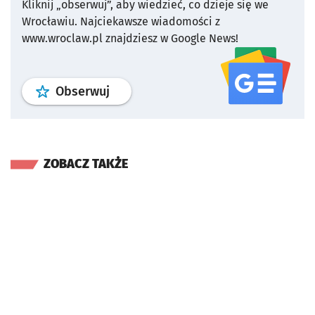
Kliknij „obserwuj”, aby wiedzieć, co dzieje się we
Wrocławiu.
Najciekawsze wiadomości z
www.wroclaw.pl znajdziesz w Google News!
profil
google news
serwisu wroclaw
Obserwuj
ZOBACZ TAKŻE