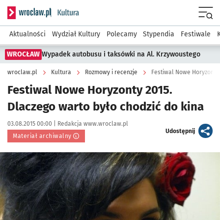
Serwis informacyjny wroclaw.pl podserwis: Kultura
Menu
Aktualności
Wydział Kultury
Polecamy
Stypendia
Festiwale
WROCŁAW
Wypadek autobusu i taksówki na Al. Krzywoustego
wroclaw.pl
Kultura
Rozmowy i recenzje
Festiwal Nowe Horyzonty 
Festiwal Nowe Horyzonty 2015.
Dlaczego warto było chodzić do kina
Data publikacji:
Autor:
03.08.2015 00:00 |
Redakcja www.wroclaw.pl
artykuł
Udostępnij
Materiał archiwalny
Kliknij, aby powiększyć