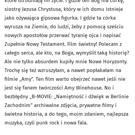
które utrudniają im życie. I gdzie ten Bóg ma córkę,
siostrę Jezusa Chrystusa, który w ich domu istnieje
jako ożywająca gipsowa figurka. I gdzie ta córka
wyrusza na Ziemie, do ludzi, żeby z pomocą sześciu
nowych apostołów przerwać tyranię ojca i napisać
Zupełnie Nowy Testament. Film świetny! Polecam z
całego serca, ale kto, na Boga, wymyślił taką historię?
Ale nie tylko absurdem kupiły mnie Nowe Horyzonty.
Trochę się też wzruszyłam, a nawet popłakałam na
filmie „Amy”. Ten film warto obejrzeć nawet jeśli nie
jest się fanem twórczości Amy Winehouse. No i
bezbłędny „B-MOVIE: „Namiętność i dźwięk w Berlinie
Zachodnim” archiwalne zdjęcia, prywatne filmy i
świetna historia, a do tego, moim zdaniem, najlepsza
muzyka, czyli punk rock i nowa fala.