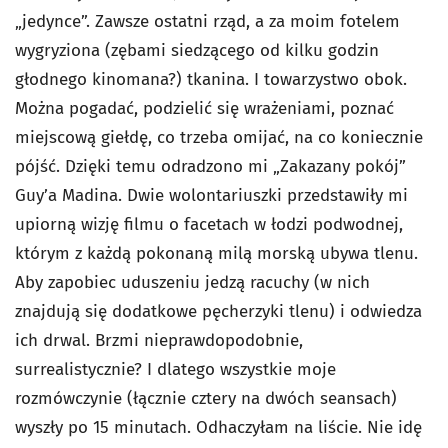
„jedynce”. Zawsze ostatni rząd, a za moim fotelem
wygryziona (zębami siedzącego od kilku godzin
głodnego kinomana?) tkanina. I towarzystwo obok.
Można pogadać, podzielić się wrażeniami, poznać
miejscową giełdę, co trzeba omijać, na co koniecznie
pójść. Dzięki temu odradzono mi „Zakazany pokój”
Guy’a Madina. Dwie wolontariuszki przedstawiły mi
upiorną wizję filmu o facetach w łodzi podwodnej,
którym z każdą pokonaną milą morską ubywa tlenu.
Aby zapobiec uduszeniu jedzą racuchy (w nich
znajdują się dodatkowe pęcherzyki tlenu) i odwiedza
ich drwal. Brzmi nieprawdopodobnie,
surrealistycznie? I dlatego wszystkie moje
rozmówczynie (łącznie cztery na dwóch seansach)
wyszły po 15 minutach. Odhaczyłam na liście. Nie idę