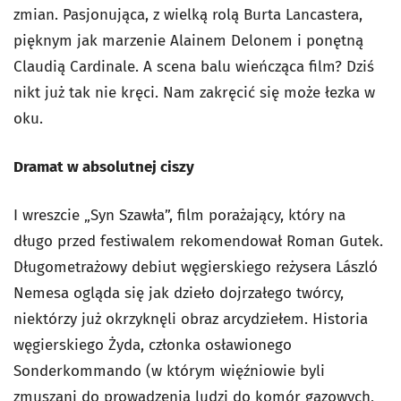
zmian. Pasjonująca, z wielką rolą Burta Lancastera,
pięknym jak marzenie Alainem Delonem i ponętną
Claudią Cardinale. A scena balu wieńcząca film? Dziś
nikt już tak nie kręci. Nam zakręcić się może łezka w
oku.
Dramat w absolutnej ciszy
I wreszcie „Syn Szawła”, film porażający, który na
długo przed festiwalem rekomendował Roman Gutek.
Długometrażowy debiut węgierskiego reżysera László
Nemesa ogląda się jak dzieło dojrzałego twórcy,
niektórzy już okrzyknęli obraz arcydziełem. Historia
węgierskiego Żyda, członka osławionego
Sonderkommando (w którym więźniowie byli
zmuszani do prowadzenia ludzi do komór gazowych,