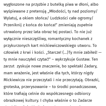
wygłoszone na przyzbie z butelką piwa w dłoni, albo
wyśpiewane z pretensją „Młodości, ty nad poziomy/
Wylatuj, a okiem słońca/ Ludzkości całe ogromy/
Przeniknij z końca do końca!” zmieniają zupełnie
utrwalony przez lata obraz tej postaci. To nie już
wyłącznie nieszczęśliwy, romantyczny kochanek z
przykurzonych kart mickiewiczowskiego utworu. To
człowiek z krwi i kości. „Starcze! (…)Ty mnie zabiłeś! —
ty mnie nauczyłeś czytać!” – wykrzykuje Gustaw. Ten
zarzut zyskuje nowe znaczenie, bo spektakl Zadary,
mam wrażenie, jest właśnie dla tych, którzy nigdy
Mickiewicza nie przeczytali i nie przeczytają. Obrazki,
groteska, przerysowanie – to środki ponadczasowe,
które trafiają celnie do współczesnego odbiorcy
obrazkowej kultury. I chyba właśnie o to Zadarze