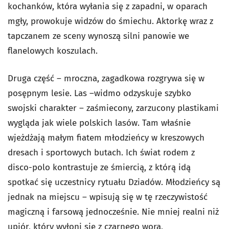
kochanków, która wyłania się z zapadni, w oparach
mgły, prowokuje widzów do śmiechu. Aktorkę wraz z
tapczanem ze sceny wynoszą silni panowie we
flanelowych koszulach.
Druga część – mroczna, zagadkowa rozgrywa się w
posępnym lesie. Las –widmo odzyskuje szybko
swojski charakter – zaśmiecony, zarzucony plastikami
wygląda jak wiele polskich lasów. Tam właśnie
wjeżdżają małym fiatem młodzieńcy w kreszowych
dresach i sportowych butach. Ich świat rodem z
disco-polo kontrastuje ze śmiercią, z którą idą
spotkać się uczestnicy rytuału Dziadów. Młodzieńcy są
jednak na miejscu – wpisują się w tę rzeczywistość
magiczną i farsową jednocześnie. Nie mniej realni niż
upiór, który wyłoni się z czarnego wora,