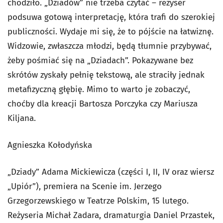
chodziło. „Dziadów” nie trzeba czytać – reżyser
podsuwa gotową interpretację, która trafi do szerokiej
publiczności. Wydaje mi się, że to pójście na łatwiznę.
Widzowie, zwłaszcza młodzi, będą tłumnie przybywać,
żeby pośmiać się na „Dziadach”. Pokazywane bez
skrótów zyskały pełnię tekstową, ale straciły jednak
metafizyczną głębię. Mimo to warto je zobaczyć,
choćby dla kreacji Bartosza Porczyka czy Mariusza
Kiljana.
Agnieszka Kołodyńska
„Dziady” Adama Mickiewicza (części I, II, IV oraz wiersz
„Upiór”), premiera na Scenie im. Jerzego
Grzegorzewskiego w Teatrze Polskim, 15 lutego.
Reżyseria Michał Zadara, dramaturgia Daniel Przastek,