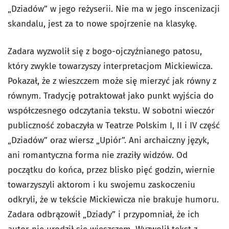
„Dziadów” w jego reżyserii. Nie ma w jego inscenizacji
skandalu, jest za to nowe spojrzenie na klasykę.
Zadara wyzwolił się z bogo-ojczyźnianego patosu,
który zwykle towarzyszy interpretacjom Mickiewicza.
Pokazał, że z wieszczem może się mierzyć jak równy z
równym. Tradycję potraktował jako punkt wyjścia do
współczesnego odczytania tekstu. W sobotni wieczór
publiczność zobaczyła w Teatrze Polskim I, II i IV część
„Dziadów” oraz wiersz „Upiór”. Ani archaiczny język,
ani romantyczna forma nie zraziły widzów. Od
początku do końca, przez blisko pięć godzin, wiernie
towarzyszyli aktorom i ku swojemu zaskoczeniu
odkryli, że w tekście Mickiewicza nie brakuje humoru.
Zadara odbrązowił „Dziady” i przypomniał, że ich