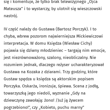
się i komentuje, że tylko brak telewizyjnego „Ojca
Mateusza” i to wystarczy, by ulotnił się wieszczowski
nastrój.
IV część należy do Gustawa (Bartosz Porczyk). I to
chyba, wbrew pozorom najwierniejsza Mickiewiczowi
interpretacja. W domu Księdza (Wiesław Cichy)
pojawia się dziwny młodzieniec – targają nim emocje,
jest niezrównoważony, szalony, nieobliczalny. Nie
rozumiem jednak, dlaczego reżyser ucharakteryzował
Gustawa na Kozaka z dziarami. Trzy godziny, które
Gustaw spędza u księdza są aktorskim popisem
Porczyka. Oskarża, ironizuje, śpiewa. Scena z jodłą,
towarzyszką jego niedoli, wyznanie „Gdy na
dziewczynę zawołają: żono! /Już ją żywcem
pogrzebiono!", czy „Kobieto, puchu marny”