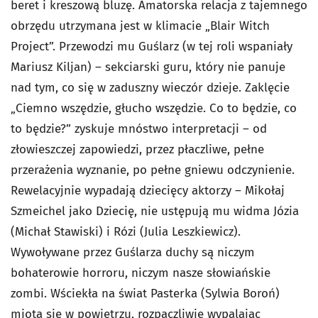
beret i kreszową bluzę. Amatorska relacja z tajemnego
obrzędu utrzymana jest w klimacie „Blair Witch
Project”. Przewodzi mu Guślarz (w tej roli wspaniały
Mariusz Kiljan) – sekciarski guru, który nie panuje
nad tym, co się w zaduszny wieczór dzieje. Zaklęcie
„Ciemno wszędzie, głucho wszędzie. Co to będzie, co
to będzie?” zyskuje mnóstwo interpretacji – od
złowieszczej zapowiedzi, przez płaczliwe, pełne
przerażenia wyznanie, po pełne gniewu odczynienie.
Rewelacyjnie wypadają dziecięcy aktorzy – Mikołaj
Szmeichel jako Dziecię, nie ustępują mu widma Józia
(Michał Stawiski) i Rózi (Julia Leszkiewicz).
Wywoływane przez Guślarza duchy są niczym
bohaterowie horroru, niczym nasze słowiańskie
zombi. Wściekła na świat Pasterka (Sylwia Boroń)
miota się w powietrzu, rozpaczliwie wypalając