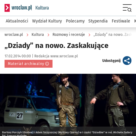
Serwis informacyjny wroclaw.pl podserwis: Kultura
Menu
Aktualności
Wydział Kultury
Polecamy
Stypendia
Festiwale
wroclaw.pl
Kultura
Rozmowy i recenzje
„Dziady” na nowo. Zaska
„Dziady” na nowo. Zaskakujące
Data publikacji:
Autor:
17.02.2014 00:00 |
Redakcja www.wroclaw.pl
artykuł
Udostępnij
Materiał archiwalny
Kliknij, aby powiększyć
Bartosz Porczyk (Gustaw) i Adam Szczyszczaj (Myśliwy Czarny) w I części "Dziadów" w reż. Michała Zadary
fot. Tomasz Walków