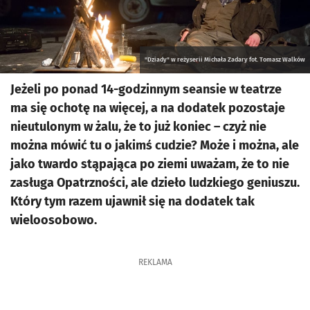
"Dziady" w reżyserii Michała Zadary fot. Tomasz Walków
Jeżeli po ponad 14-godzinnym seansie w teatrze
ma się ochotę na więcej, a na dodatek pozostaje
nieutulonym w żalu, że to już koniec – czyż nie
można mówić tu o jakimś cudzie? Może i można, ale
jako twardo stąpająca po ziemi uważam, że to nie
zasługa Opatrzności, ale dzieło ludzkiego geniuszu.
Który tym razem ujawnił się na dodatek tak
wieloosobowo.
REKLAMA