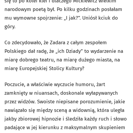
się to po kolei klei i dlaczego Mickiewicz wielkim
narodowym poetą był. Po kilku godzinach posłałam
mu wymowne spojrzenie: „I jak?”. Uniósł kciuk do
góry.
Co zdecydowało, że Zadara z całym zespołem
Polskiego dał radę, że „ich Dziady” to wydarzenie na
miarę dobrego teatru, na miarę dużego miasta, na
miarę Europejskiej Stolicy Kultury?
Poczucie, a właściwie wyczucie humoru, żart
zamknięty w niuansach, doskonale wyłapywanych
przez widzów. Swoiste niepisane porozumienie, jakie
nawiązało się między sceną a widownią, która uległa
jakby zbiorowej hipnozie i śledziła każdy ruch i słowo
padające w jej kierunku z maksymalnym skupieniem