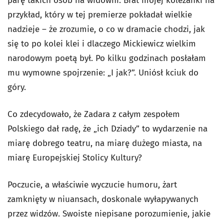
parę takich osób na widowni. Brat mojej koleżanki na
przykład, który w tej premierze pokładał wielkie
nadzieje – że zrozumie, o co w dramacie chodzi, jak
się to po kolei klei i dlaczego Mickiewicz wielkim
narodowym poetą był. Po kilku godzinach posłałam
mu wymowne spojrzenie: „I jak?”. Uniósł kciuk do
góry.
Co zdecydowało, że Zadara z całym zespołem
Polskiego dał radę, że „ich Dziady” to wydarzenie na
miarę dobrego teatru, na miarę dużego miasta, na
miarę Europejskiej Stolicy Kultury?
Poczucie, a właściwie wyczucie humoru, żart
zamknięty w niuansach, doskonale wyłapywanych
przez widzów. Swoiste niepisane porozumienie, jakie