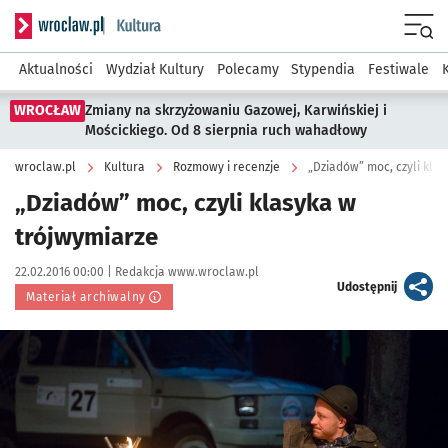
Serwis informacyjny wroclaw.pl podserwis: Kultura
Menu
Aktualności
Wydział Kultury
Polecamy
Stypendia
Festiwale
WROCŁAW
Zmiany na skrzyżowaniu Gazowej, Karwińskiej i
Mościckiego. Od 8 sierpnia ruch wahadłowy
wroclaw.pl
Kultura
Rozmowy i recenzje
„Dziadów” moc, czyli kla
„Dziadów” moc, czyli klasyka w
trójwymiarze
Data publikacji:
Autor:
22.02.2016 00:00 |
Redakcja www.wroclaw.pl
artykuł
Udostępnij
Materiał archiwalny
Kliknij, aby powiększyć