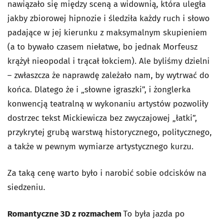
nawiązało się między sceną a widownią, która uległa
jakby zbiorowej hipnozie i śledziła każdy ruch i słowo
padające w jej kierunku z maksymalnym skupieniem
(a to bywało czasem niełatwe, bo jednak Morfeusz
krążył nieopodal i trącał łokciem). Ale byliśmy dzielni
– zwłaszcza że naprawdę zależało nam, by wytrwać do
końca. Dlatego że i „słowne igraszki”, i żonglerka
konwencją teatralną w wykonaniu artystów pozwoliły
dostrzec tekst Mickiewicza bez zwyczajowej „łatki”,
przykrytej grubą warstwą historycznego, politycznego,
a także w pewnym wymiarze artystycznego kurzu.
Za taką cenę warto było i narobić sobie odcisków na
siedzeniu.
Romantyczne 3D z rozmachem
To była jazda po