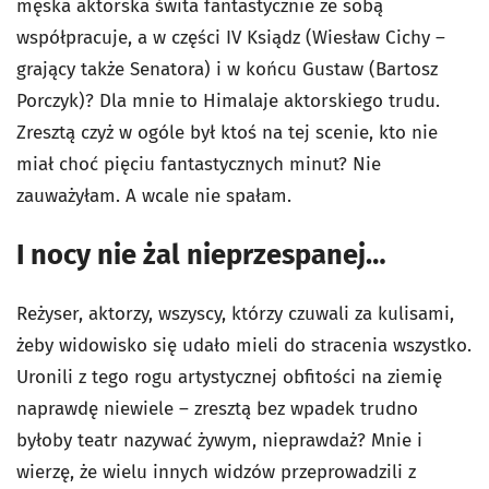
męska aktorska świta fantastycznie ze sobą
współpracuje, a w części IV Ksiądz (Wiesław Cichy –
grający także Senatora) i w końcu Gustaw (Bartosz
Porczyk)? Dla mnie to Himalaje aktorskiego trudu.
Zresztą czyż w ogóle był ktoś na tej scenie, kto nie
miał choć pięciu fantastycznych minut? Nie
zauważyłam. A wcale nie spałam.
I nocy nie żal nieprzespanej…
Reżyser, aktorzy, wszyscy, którzy czuwali za kulisami,
żeby widowisko się udało mieli do stracenia wszystko.
Uronili z tego rogu artystycznej obfitości na ziemię
naprawdę niewiele – zresztą bez wpadek trudno
byłoby teatr nazywać żywym, nieprawdaż? Mnie i
wierzę, że wielu innych widzów przeprowadzili z