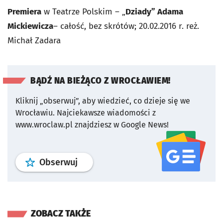
Premiera
w Teatrze Polskim – „
Dziady” Adama
Mickiewicza
– całość, bez skrótów; 20.02.2016 r. reż.
Michał Zadara
BĄDŹ NA BIEŻĄCO Z WROCŁAWIEM!
Kliknij „obserwuj”, aby wiedzieć, co dzieje się we
Wrocławiu.
Najciekawsze wiadomości z
www.wroclaw.pl znajdziesz w Google News!
profil
google news
serwisu wroclaw
Obserwuj
ZOBACZ TAKŻE