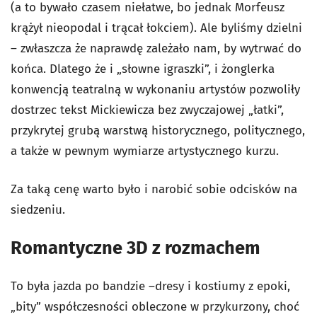
(a to bywało czasem niełatwe, bo jednak Morfeusz
krążył nieopodal i trącał łokciem). Ale byliśmy dzielni
– zwłaszcza że naprawdę zależało nam, by wytrwać do
końca. Dlatego że i „słowne igraszki”, i żonglerka
konwencją teatralną w wykonaniu artystów pozwoliły
dostrzec tekst Mickiewicza bez zwyczajowej „łatki”,
przykrytej grubą warstwą historycznego, politycznego,
a także w pewnym wymiarze artystycznego kurzu.
Za taką cenę warto było i narobić sobie odcisków na
siedzeniu.
Romantyczne 3D z rozmachem
To była jazda po bandzie –dresy i kostiumy z epoki,
„bity” współczesności obleczone w przykurzony, choć