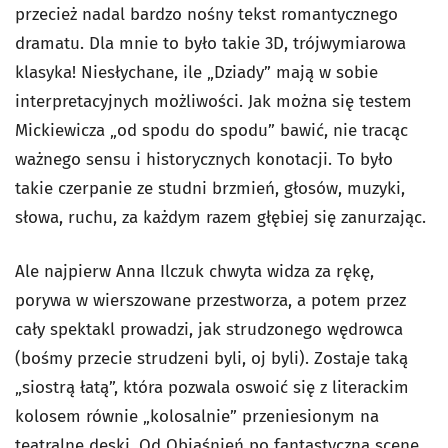
przecież nadal bardzo nośny tekst romantycznego
dramatu. Dla mnie to było takie 3D, trójwymiarowa
klasyka! Niesłychane, ile „Dziady” mają w sobie
interpretacyjnych możliwości. Jak można się testem
Mickiewicza „od spodu do spodu” bawić, nie tracąc
ważnego sensu i historycznych konotacji. To było
takie czerpanie ze studni brzmień, głosów, muzyki,
słowa, ruchu, za każdym razem głębiej się zanurzając.
Ale najpierw Anna Ilczuk chwyta widza za rękę,
porywa w wierszowane przestworza, a potem przez
cały spektakl prowadzi, jak strudzonego wędrowca
(bośmy przecie strudzeni byli, oj byli). Zostaje taką
„siostrą łatą”, która pozwala oswoić się z literackim
kolosem równie „kolosalnie” przeniesionym na
teatralne deski. Od Objaśnień po fantastyczną scenę