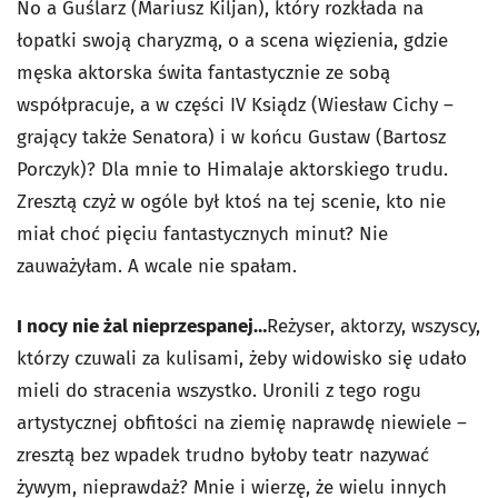
No a Guślarz (Mariusz Kiljan), który rozkłada na
łopatki swoją charyzmą, o a scena więzienia, gdzie
męska aktorska świta fantastycznie ze sobą
współpracuje, a w części IV Ksiądz (Wiesław Cichy –
grający także Senatora) i w końcu Gustaw (Bartosz
Porczyk)? Dla mnie to Himalaje aktorskiego trudu.
Zresztą czyż w ogóle był ktoś na tej scenie, kto nie
miał choć pięciu fantastycznych minut? Nie
zauważyłam. A wcale nie spałam.
I nocy nie żal nieprzespanej…
Reżyser, aktorzy, wszyscy,
którzy czuwali za kulisami, żeby widowisko się udało
mieli do stracenia wszystko. Uronili z tego rogu
artystycznej obfitości na ziemię naprawdę niewiele –
zresztą bez wpadek trudno byłoby teatr nazywać
żywym, nieprawdaż? Mnie i wierzę, że wielu innych