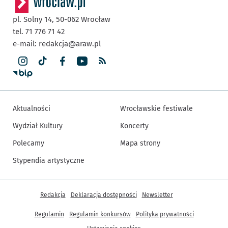
pl. Solny 14,
50-062
Wrocław
tel. 71 776 71 42
e-mail:
redakcja@araw.pl
Aktualności
Wrocławskie festiwale
Wydział Kultury
Koncerty
Polecamy
Mapa strony
Stypendia artystyczne
Inne informacje
Redakcja
Deklaracja dostępności
Newsletter
Regulamin
Regulamin konkursów
Polityka prywatności