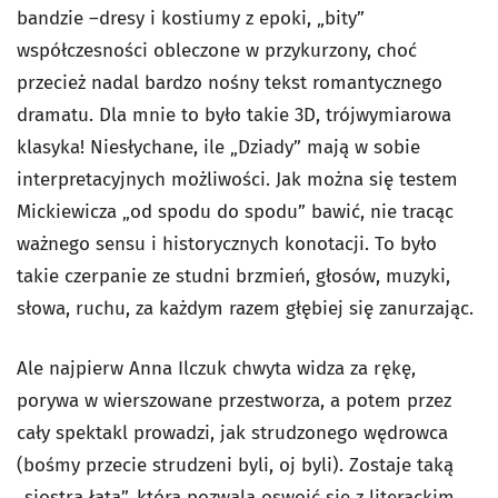
bandzie –dresy i kostiumy z epoki, „bity”
współczesności obleczone w przykurzony, choć
przecież nadal bardzo nośny tekst romantycznego
dramatu. Dla mnie to było takie 3D, trójwymiarowa
klasyka! Niesłychane, ile „Dziady” mają w sobie
interpretacyjnych możliwości. Jak można się testem
Mickiewicza „od spodu do spodu” bawić, nie tracąc
ważnego sensu i historycznych konotacji. To było
takie czerpanie ze studni brzmień, głosów, muzyki,
słowa, ruchu, za każdym razem głębiej się zanurzając.
Ale najpierw Anna Ilczuk chwyta widza za rękę,
porywa w wierszowane przestworza, a potem przez
cały spektakl prowadzi, jak strudzonego wędrowca
(bośmy przecie strudzeni byli, oj byli). Zostaje taką
„siostrą łatą”, która pozwala oswoić się z literackim