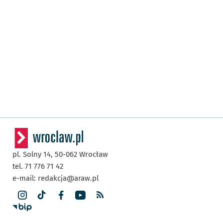
pl. Solny 14,
50-062
Wrocław
tel. 71 776 71 42
e-mail:
redakcja@araw.pl