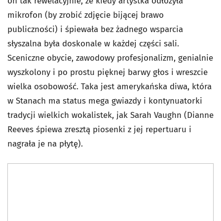
on tak rewelacyjnie, że kiedy artystka odłożyła
mikrofon (by zrobić zdjęcie bijącej brawo
publiczności) i śpiewała bez żadnego wsparcia
słyszalna była doskonale w każdej części sali.
Sceniczne obycie, zawodowy profesjonalizm, genialnie
wyszkolony i po prostu pięknej barwy głos i wreszcie
wielka osobowość. Taka jest amerykańska diwa, która
w Stanach ma status mega gwiazdy i kontynuatorki
tradycji wielkich wokalistek, jak Sarah Vaughn (Dianne
Reeves śpiewa zresztą piosenki z jej repertuaru i
nagrała je na płytę).