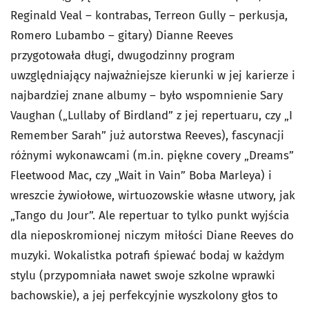
Reginald Veal – kontrabas, Terreon Gully – perkusja,
Romero Lubambo – gitary) Dianne Reeves
przygotowała długi, dwugodzinny program
uwzględniający najważniejsze kierunki w jej karierze i
najbardziej znane albumy – było wspomnienie Sary
Vaughan („Lullaby of Birdland” z jej repertuaru, czy „I
Remember Sarah” już autorstwa Reeves), fascynacji
różnymi wykonawcami (m.in. piękne covery „Dreams”
Fleetwood Mac, czy „Wait in Vain” Boba Marleya) i
wreszcie żywiołowe, wirtuozowskie własne utwory, jak
„Tango du Jour”. Ale repertuar to tylko punkt wyjścia
dla nieposkromionej niczym miłości Diane Reeves do
muzyki. Wokalistka potrafi śpiewać bodaj w każdym
stylu (przypomniała nawet swoje szkolne wprawki
bachowskie), a jej perfekcyjnie wyszkolony głos to