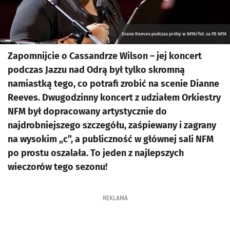
Diane Reeves podczas próby w NFM/fot. za FB NFM
Zapomnijcie o Cassandrze Wilson – jej koncert
podczas Jazzu nad Odrą był tylko skromną
namiastką tego, co potrafi zrobić na scenie Dianne
Reeves. Dwugodzinny koncert z udziałem Orkiestry
NFM był dopracowany artystycznie do
najdrobniejszego szczegółu, zaśpiewany i zagrany
na wysokim „c”, a publiczność w głównej sali NFM
po prostu oszalała. To jeden z najlepszych
wieczorów tego sezonu!
REKLAMA