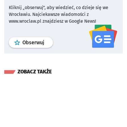
Kliknij „obserwuj”, aby wiedzieć, co dzieje się we
Wrocławiu.
Najciekawsze wiadomości z
www.wroclaw.pl znajdziesz w Google News!
profil
google news
serwisu wroclaw
Obserwuj
ZOBACZ TAKŻE