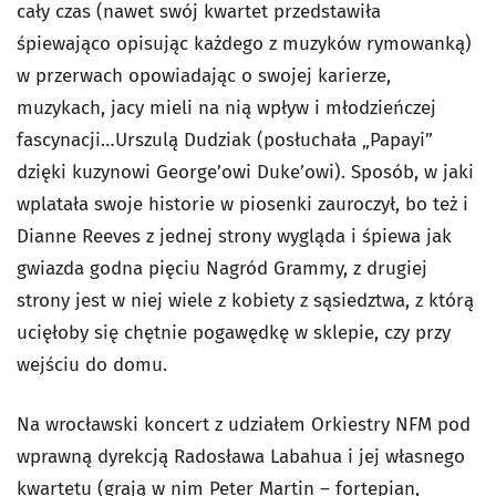
cały czas (nawet swój kwartet przedstawiła
śpiewająco opisując każdego z muzyków rymowanką)
w przerwach opowiadając o swojej karierze,
muzykach, jacy mieli na nią wpływ i młodzieńczej
fascynacji…Urszulą Dudziak (posłuchała „Papayi”
dzięki kuzynowi George’owi Duke’owi). Sposób, w jaki
wplatała swoje historie w piosenki zauroczył, bo też i
Dianne Reeves z jednej strony wygląda i śpiewa jak
gwiazda godna pięciu Nagród Grammy, z drugiej
strony jest w niej wiele z kobiety z sąsiedztwa, z którą
ucięłoby się chętnie pogawędkę w sklepie, czy przy
wejściu do domu.
Na wrocławski koncert z udziałem Orkiestry NFM pod
wprawną dyrekcją Radosława Labahua i jej własnego
kwartetu (grają w nim Peter Martin – fortepian,