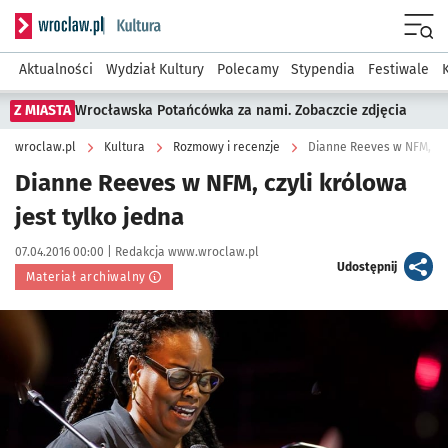
Serwis informacyjny wroclaw.pl podserwis: Kultura
Menu
Aktualności
Wydział Kultury
Polecamy
Stypendia
Festiwale
Z MIASTA
Wrocławska Potańcówka za nami. Zobaczcie zdjęcia
wroclaw.pl
Kultura
Rozmowy i recenzje
Dianne Reeves w NFM, czyl
Dianne Reeves w NFM, czyli królowa
jest tylko jedna
Data publikacji:
Autor:
07.04.2016 00:00 |
Redakcja www.wroclaw.pl
artykuł
Udostępnij
Materiał archiwalny
Kliknij, aby powiększyć