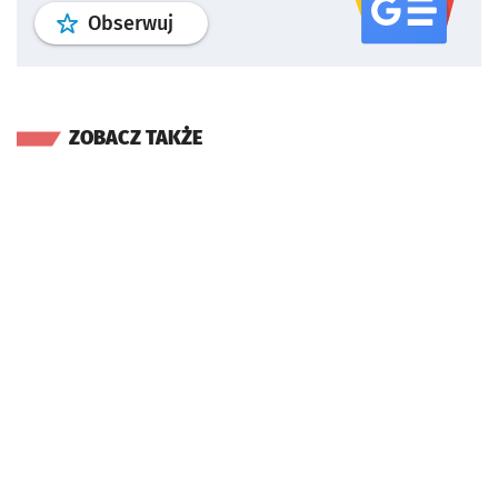
profil
google news
serwisu wroclaw
Obserwuj
ZOBACZ TAKŻE