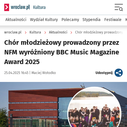
Serwis informacyjny wroclaw.pl podserwis: Kultura
Menu
Aktualności
Wydział Kultury
Polecamy
Stypendia
Festiwale
wroclaw.pl
Kultura
Aktualności
Chór młodzieżowy prowadzony pr
Chór młodzieżowy prowadzony przez
NFM wyróżniony BBC Music Magazine
Award 2025
Data publikacji:
Autor:
artykuł
25.04.2025 16:45 |
Maciej Wołodko
Udostępnij
Kliknij, aby powiększyć