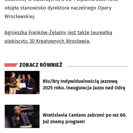
objęła stanowisko dyrektora naczelnego Opery
Wrocławskiej.
Agnieszka Franków-Żelazny jest także laureatką
plebiscytu 30 Kreatywnych Wrocławia.
ZOBACZ RÓWNIEŻ
otworzy się w nowej karcie
Blu/Bry Indywidualnością Jazzową
2025 roku. Inauguracja Jazzu nad Odrą
otworzy się w nowej karcie
Wratislavia Cantans zabrzmi po raz 60.
Już znamy program!