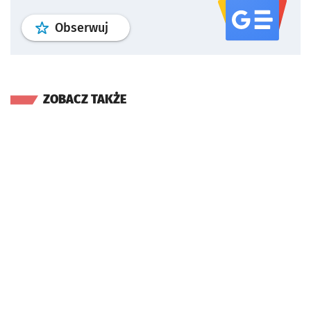
profil
google news
serwisu wroclaw
Obserwuj
ZOBACZ TAKŻE