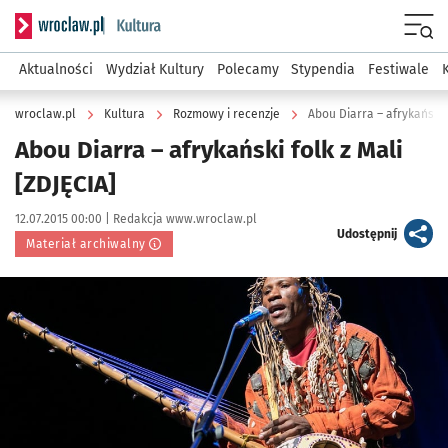
Serwis informacyjny wroclaw.pl podserwis: Kultura
Menu
Aktualności
Wydział Kultury
Polecamy
Stypendia
Festiwale
wroclaw.pl
Kultura
Rozmowy i recenzje
Abou Diarra – afrykański f
Abou Diarra – afrykański folk z Mali
[ZDJĘCIA]
Data publikacji:
Autor:
12.07.2015 00:00 |
Redakcja www.wroclaw.pl
artykuł
Udostępnij
Materiał archiwalny
Kliknij, aby powiększyć