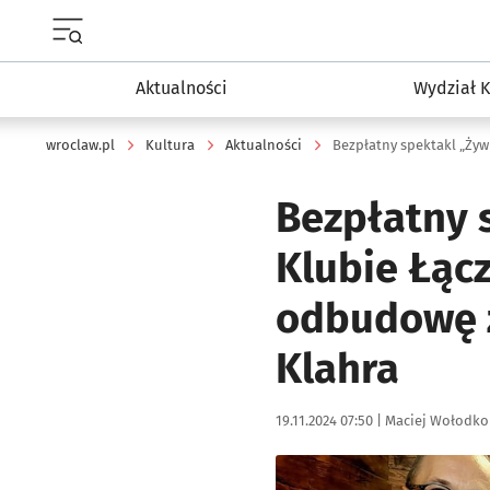
Menu główne portalu wroclaw.pl
Aktualności
Wydział K
wroclaw.pl
Kultura
Aktualności
Bezpłatny 
Klubie Łąc
odbudowę 
Klahra
Data publikacji:
Autor:
19.11.2024 07:50 |
Maciej Wołodko
Kliknij, aby powiększyć