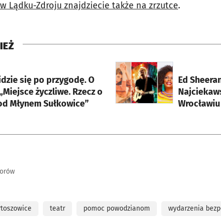
w Lądku-Zdroju znajdziecie także na zrzutce
.
IEŻ
rcie
otworzy się w nowej karci
idzie się po przygodę. O
Ed Sheeran
„Miejsce życzliwe. Rzecz o
Najciekaw
od Młynem Sułkowice”
Wrocławiu
torów
rtoszowice
teatr
pomoc powodzianom
wydarzenia bezp