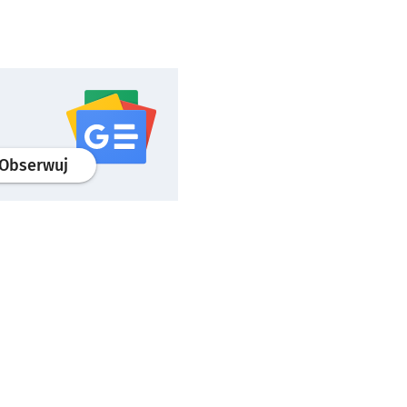
profil
google news
serwisu wroclaw.pl
Obserwuj