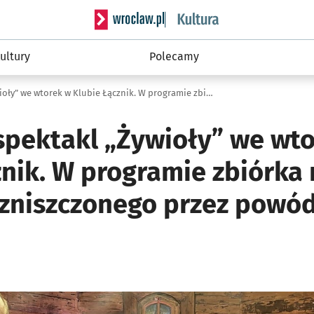
Serwis informacyjny wroclaw.pl podserwis: 
ultury
Polecamy
Bezpłatny spektakl „Żywioły” we wtorek w Klubie Łącznik. W programie zbiórka na odbudowę zniszczonego przez powódź Domu Klahra
spektakl „Żywioły” we wt
znik. W programie zbiórka
zniszczonego przez powó