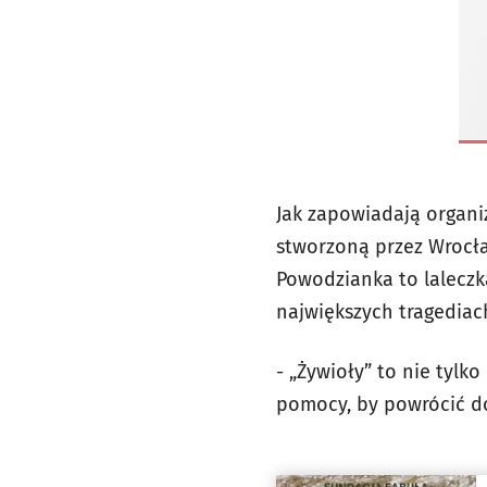
Jak zapowiadają organ
stworzoną przez Wrocła
Powodzianka to laleczk
największych tragediac
- „Żywioły” to nie tylk
pomocy, by powrócić do