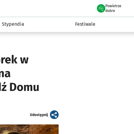
Powietrze
we Wrocławiu
Kultura
dobre
Stypendia
Festiwale
orek w
 na
dź Domu
artykuł
Udostępnij