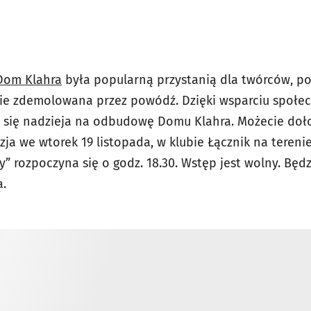
 Dom Klahra
była popularną przystanią dla twórców, p
cie zdemolowana przez powódź. Dzięki wsparciu społec
a się nadzieja na odbudowę Domu Klahra. Możecie doło
azja we wtorek 19 listopada, w klubie Łącznik na teren
y” rozpoczyna się o godz. 18.30. Wstęp jest wolny. Będ
.