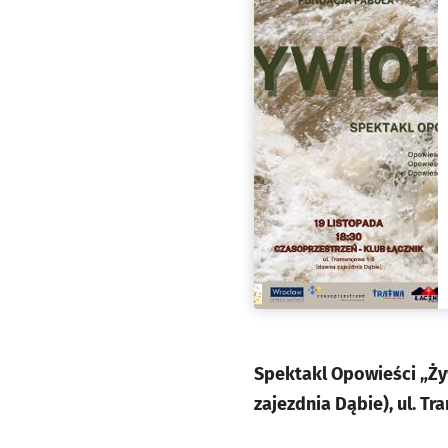
Spektakl Opowieści „Żyw
zajezdnia Dąbie), ul. T