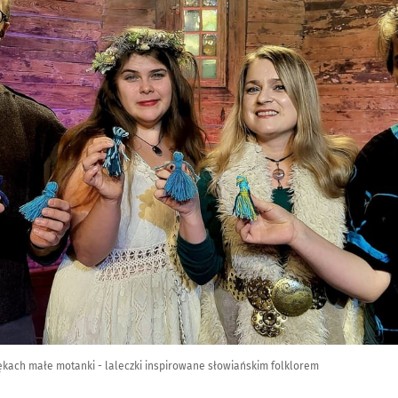
ękach małe motanki - laleczki inspirowane słowiańskim folklorem