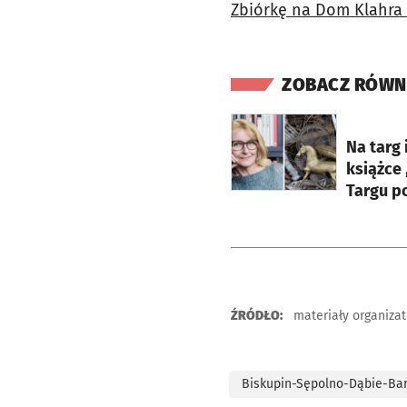
Zbiórkę na Dom Klahra 
ZOBACZ RÓWN
otworzy się w nowej ka
Na targ 
książce 
Targu p
ŹRÓDŁO:
materiały organiza
Biskupin-Sępolno-Dąbie-Ba