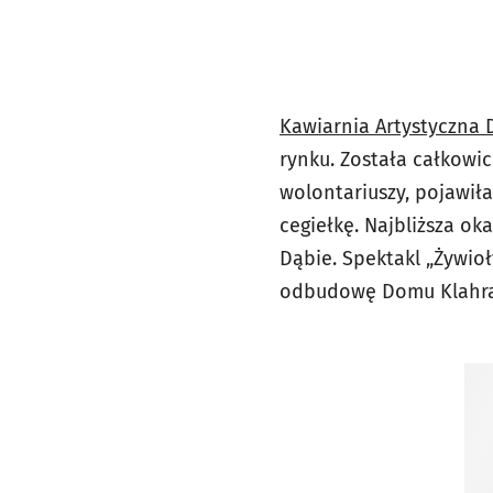
Kawiarnia Artystyczna
rynku. Została całkowi
wolontariuszy, pojawił
cegiełkę. Najbliższa ok
Dąbie. Spektakl „Żywioł
odbudowę Domu Klahra