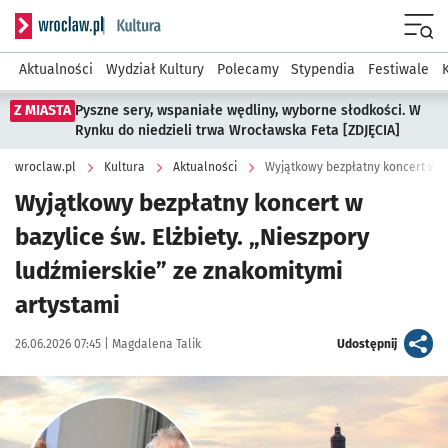
Serwis informacyjny wroclaw.pl podserwis: Kultura
Menu
Aktualności
Wydział Kultury
Polecamy
Stypendia
Festiwale
Z MIASTA
Pyszne sery, wspaniałe wędliny, wyborne słodkości. W
Rynku do niedzieli trwa Wrocławska Feta [ZDJĘCIA]
wroclaw.pl
Kultura
Aktualności
Wyjątkowy bezpłatny koncert w ba
Wyjątkowy bezpłatny koncert w
bazylice św. Elżbiety. „Nieszpory
ludźmierskie” ze znakomitymi
artystami
Data publikacji:
Autor:
artykuł
26.06.2026 07:45 |
Magdalena Talik
Udostępnij
Kliknij, aby powiększyć