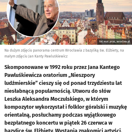
fot. mat. pras., wroclaw.pl
Na dużym zdjęciu panorama centrum Wrocławia z bazyliką św. Elżbiety, na
małym zdjęciu Jan Kanty Pawluśkiewicz
Skomponowane w 1992 roku przez Jana Kantego
Pawluśkiewicza oratorium „Nieszpory
ludźmierskie” cieszy się od ponad trzydziestu lat
niesłabnącą popularnością. Utworu do słów
Leszka Aleksandra Moczulskiego, w którym
kompozytor wykorzystał i folklor góralski i muzykę
orientalną, posłuchamy podczas wyjątkowego
bezpłatnego koncertu w piątek 26 czerwca w
bazylice św. Elżbiety. Wystąpią znakomici artyści.