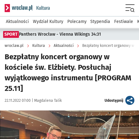
Serwis informacyjny wroclaw.pl podserwis: Kultura
Menu
Aktualności
Wydział Kultury
Polecamy
Stypendia
Festiwale
SPORT
Panthers Wrocław - Vienna Wikings 34:31
wroclaw.pl
Kultura
Aktualności
Bezpłatny koncert organowy w
kościele św. Elżbiety. Posłuchaj
wyjątkowego instrumentu [PROGRAM
25.11]
Data publikacji:
Autor:
artykuł
22.11.2022 07:00 |
Magdalena Talik
Udostępnij
Kliknij, aby powiększyć