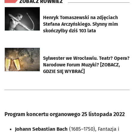
ZOBACZ RÓWNIEŻ
otworzy się w nowej karcie
Henryk Tomaszewski na zdjęciach
Stefana Arczyńskiego. Słynny mim
skończyłby dziś 103 lata
otworzy się w nowej karcie
Sylwester we Wrocławiu. Teatr? Opera?
Narodowe Forum Muzyki? [ZOBACZ,
GDZIE SIĘ WYBRAĆ]
Program koncertu organowego 25 listopada 2022
Johann Sebastian Bach
(1685–1750), Fantazja i