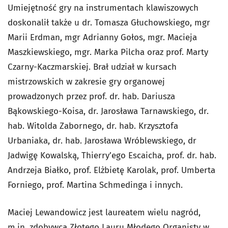
Umiejętność gry na instrumentach klawiszowych
doskonalił także u dr. Tomasza Głuchowskiego, mgr
Marii Erdman, mgr Adrianny Gołos, mgr. Macieja
Maszkiewskiego, mgr. Marka Pilcha oraz prof. Marty
Czarny-Kaczmarskiej. Brał udział w kursach
mistrzowskich w zakresie gry organowej
prowadzonych przez prof. dr. hab. Dariusza
Bąkowskiego-Koisa, dr. Jarosława Tarnawskiego, dr.
hab. Witolda Zabornego, dr. hab. Krzysztofa
Urbaniaka, dr. hab. Jarosława Wróblewskiego, dr
Jadwigę Kowalską, Thierry’ego Escaicha, prof. dr. hab.
Andrzeja Białko, prof. Elżbietę Karolak, prof. Umberta
Forniego, prof. Martina Schmedinga i innych.
Maciej Lewandowicz jest laureatem wielu nagród,
m.in. zdobywcą Złotego Lauru Młodego Organisty w