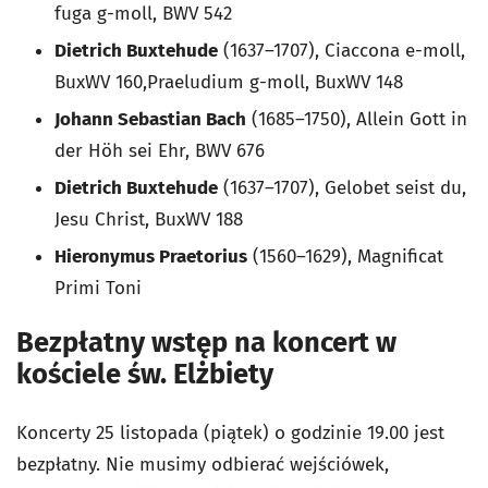
fuga g-moll, BWV 542
Dietrich Buxtehude
(1637–1707), Ciaccona e-moll,
BuxWV 160,Praeludium g-moll, BuxWV 148
Johann Sebastian Bach
(1685–1750), Allein Gott in
der Höh sei Ehr, BWV 676
Dietrich Buxtehude
(1637–1707), Gelobet seist du,
Jesu Christ, BuxWV 188
Hieronymus Praetorius
(1560–1629), Magnificat
Primi Toni
Bezpłatny wstęp na koncert w
kościele św. Elżbiety
Koncerty 25 listopada (piątek) o godzinie 19.00 jest
bezpłatny. Nie musimy odbierać wejściówek,