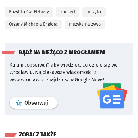
Bazylika św. Elżbiety
koncert
muzyka
Organy Michaela Englera
muzyka na żywo
BĄDŹ NA BIEŻĄCO Z WROCŁAWIEM!
Kliknij „obserwuj”, aby wiedzieć, co dzieje się we
Wrocławiu.
Najciekawsze wiadomości z
www.wroclaw.pl znajdziesz w Google News!
profil
google news
serwisu wroclaw
Obserwuj
ZOBACZ TAKŻE