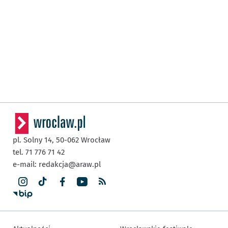
pl. Solny 14,
50-062
Wrocław
tel. 71 776 71 42
e-mail:
redakcja@araw.pl