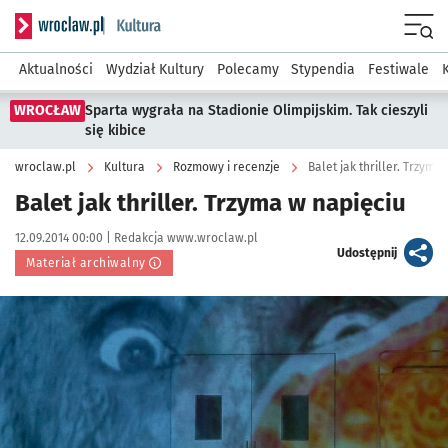
Serwis informacyjny wroclaw.pl podserwis: Kultura
Menu
Aktualności
Wydział Kultury
Polecamy
Stypendia
Festiwale
WROCŁAW
Sparta wygrała na Stadionie Olimpijskim. Tak cieszyli
się kibice
wroclaw.pl
Kultura
Rozmowy i recenzje
Balet jak thriller. Trzyma
Balet jak thriller. Trzyma w napięciu
Data publikacji:
Autor:
12.09.2014 00:00 |
Redakcja www.wroclaw.pl
artykuł
Udostępnij
Materiał archiwalny
Kliknij, aby powiększyć