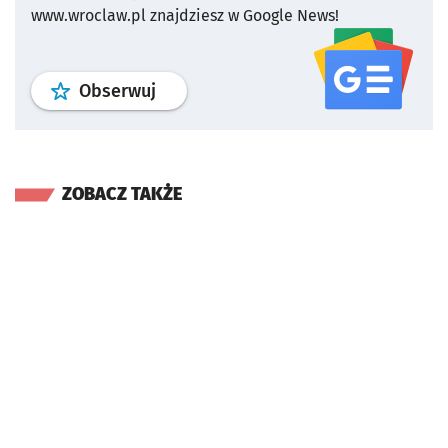
www.wroclaw.pl znajdziesz w Google News!
profil
google news
serwisu wroclaw
Obserwuj
ZOBACZ TAKŻE