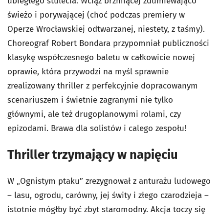
ubiegłego stulecia. Wciąż brzmiącej zdumiewająco
świeżo i porywającej (choć podczas premiery w
Operze Wrocławskiej odtwarzanej, niestety, z taśmy).
Choreograf Robert Bondara przypomniał publiczności
klasykę współczesnego baletu w całkowicie nowej
oprawie, która przywodzi na myśl sprawnie
zrealizowany thriller z perfekcyjnie dopracowanym
scenariuszem i świetnie zagranymi nie tylko
głównymi, ale też drugoplanowymi rolami, czy
epizodami. Brawa dla solistów i calego zespołu!
Thriller trzymający w napięciu
W „Ognistym ptaku” zrezygnował z anturażu ludowego
– lasu, ogrodu, carówny, jej świty i złego czarodzieja –
istotnie mógłby być zbyt staromodny. Akcja toczy się