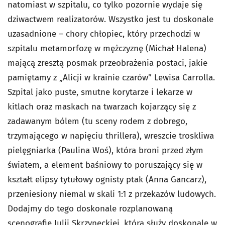
natomiast w szpitalu, co tylko pozornie wydaje się
dziwactwem realizatorów. Wszystko jest tu doskonale
uzasadnione – chory chłopiec, który przechodzi w
szpitalu metamorfozę w mężczyznę (Michał Halena)
mającą zresztą posmak przeobrażenia postaci, jakie
pamiętamy z „Alicji w krainie czarów” Lewisa Carrolla.
Szpital jako puste, smutne korytarze i lekarze w
kitlach oraz maskach na twarzach kojarzący się z
zadawanym bólem (tu sceny rodem z dobrego,
trzymającego w napięciu thrillera), wreszcie troskliwa
pielęgniarka (Paulina Woś), która broni przed złym
światem, a element baśniowy to poruszający się w
kształt elipsy tytułowy ognisty ptak (Anna Gancarz),
przeniesiony niemal w skali 1:1 z przekazów ludowych.
Dodajmy do tego doskonale rozplanowaną
scenografię Julii Skrzyneckiej, która służy doskonale w