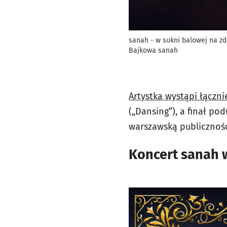
sanah - w sukni balowej na zdj
Bajkowa sanah
Artystka wystąpi łączn
(„Dansing”), a finał p
warszawską publiczności
Koncert sanah w