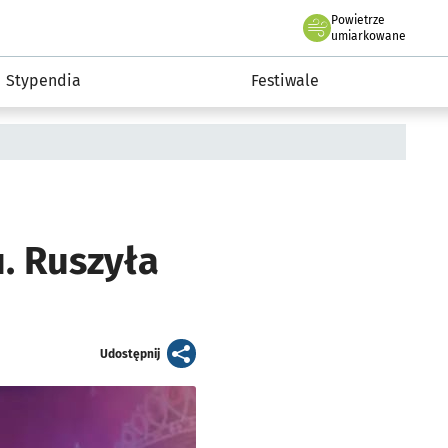
Powietrze
we Wrocławiu
Kultura
umiarkowane
Stypendia
Festiwale
. Ruszyła
artykuł
Udostępnij