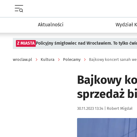
Menu główne portalu wroclaw.pl
Aktualności
Wydział K
Z MIASTA
Policyjny śmigłowiec nad Wrocławiem. To tylko ćwi
wroclaw.pl
Kultura
Polecamy
Bajkowy koncert sanah we 
Bajkowy ko
sprzedaż b
Data publikacji:
Autor:
30.11.2023 13:34 |
Robert Migdał
Kliknij, aby powiększyć