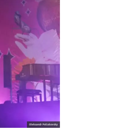
Oleksandr Poliakovsky