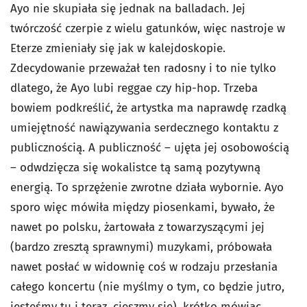
Ayo nie skupiała się jednak na balladach. Jej
twórczość czerpie z wielu gatunków, więc nastroje w
Eterze zmieniały się jak w kalejdoskopie.
Zdecydowanie przeważał ten radosny i to nie tylko
dlatego, że Ayo lubi reggae czy hip-hop. Trzeba
bowiem podkreślić, że artystka ma naprawdę rzadką
umiejętność nawiązywania serdecznego kontaktu z
publicznością. A publiczność – ujęta jej osobowością
– odwdzięcza się wokalistce tą samą pozytywną
energią. To sprzężenie zwrotne działa wybornie. Ayo
sporo więc mówiła między piosenkami, bywało, że
nawet po polsku, żartowała z towarzyszącymi jej
(bardzo zresztą sprawnymi) muzykami, próbowała
nawet posłać w widownię coś w rodzaju przesłania
całego koncertu (nie myślmy o tym, co będzie jutro,
jesteśmy tu i teraz, cieszmy się), krótko mówiąc,