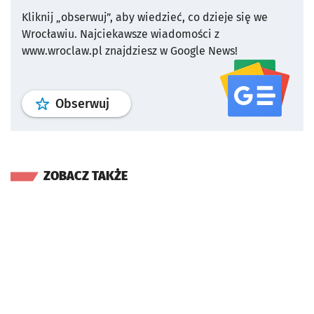
Kliknij „obserwuj”, aby wiedzieć, co dzieje się we
Wrocławiu.
Najciekawsze wiadomości z
www.wroclaw.pl znajdziesz w Google News!
profil
google news
serwisu wroclaw
Obserwuj
ZOBACZ TAKŻE