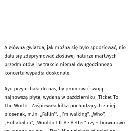
A główna gwiazda, jak można się było spodziewać, nie
dała się zdeprymować złośliwej naturze martwych
przedmiotów i w trakcie niemal dwugodzinnego
koncertu wypadła doskonale.
Ayo przyjechała do nas, by promować swoją
najnowszą płytę, wydaną w październiku „Ticket To
The World”. Zaśpiewała kilka pochodzących z niej
piosenek, m.in. „Fallin'”, „I'm walking”, „Who”,
„Hullabaloo”, „Wouldn't It Be Better” czy – brawurowo