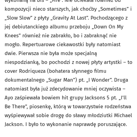
wykonaną na bis – „Fire”. Nie uciekała również od
kompozycji nieco starszych, jak choćby „Sometimes” i
„Slow Slow” z płyty „Gravity At Last”. Pochodzącego z
jej debiutanckiego albumu przeboju „Down On My
Knees” również nie zabrakło, bo i zabraknąć nie
mogło. Repertuarowe ciekawostki były natomiast
dwie. Pierwsza nie była może specjalną
niespodzianką, bo pochodzi z nowej płyty artystki – to
cover Rodriqueza (bohatera słynnego filmu
dokumentalnego „Sugar Man”) pt. „I Wonder”. Druga
natomiast była już zdecydowanie mniej oczywista –
Ayo zaśpiewała bowiem hit grupy Jacksons 5 pt. „I'll
Be There”, piosenkę, którą w towarzystwie rodzeństwa
wyśpiewywał sobie drogę do sławy młodziutki Michael
Jackson. I było to wykonanie naprawdę poruszające.