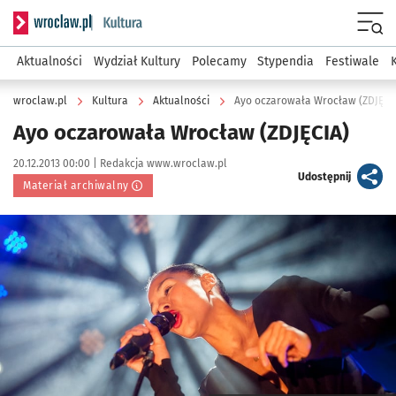
Serwis informacyjny wroclaw.pl podserwis: Kultura
Menu
Aktualności
Wydział Kultury
Polecamy
Stypendia
Festiwale
wroclaw.pl
Kultura
Aktualności
Ayo oczarowała Wrocław (ZDJĘCI
Ayo oczarowała Wrocław (ZDJĘCIA)
Data publikacji:
Autor:
20.12.2013 00:00 |
Redakcja www.wroclaw.pl
artykuł
Udostępnij
Materiał archiwalny
Kliknij, aby powiększyć