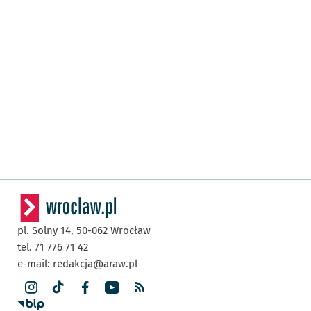
pl. Solny 14,
50-062
Wrocław
tel. 71 776 71 42
e-mail:
redakcja@araw.pl