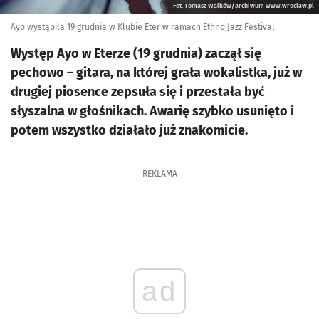
Fot. Tomasz Walków/archiwum www.wroclaw.pl
Ayo wystąpiła 19 grudnia w Klubie Eter w ramach Ethno Jazz Festival
Występ Ayo w Eterze (19 grudnia) zaczął się
pechowo – gitara, na której grała wokalistka, już w
drugiej piosence zepsuła się i przestała być
słyszalna w głośnikach. Awarię szybko usunięto i
potem wszystko działało już znakomicie.
REKLAMA
ad