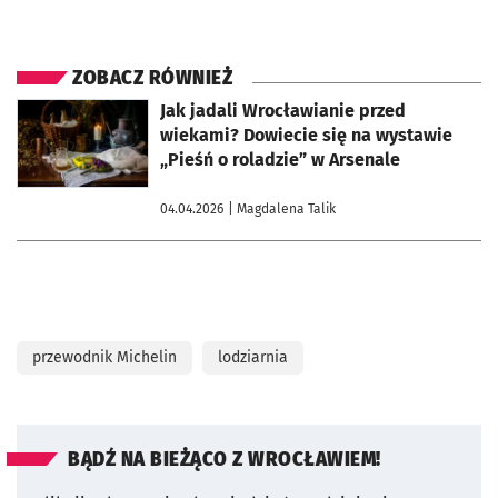
ZOBACZ RÓWNIEŻ
otworzy się w nowej karcie
Jak jadali Wrocławianie przed
wiekami? Dowiecie się na wystawie
„Pieśń o roladzie” w Arsenale
04.04.2026
| Magdalena Talik
przewodnik Michelin
lodziarnia
BĄDŹ NA BIEŻĄCO Z WROCŁAWIEM!