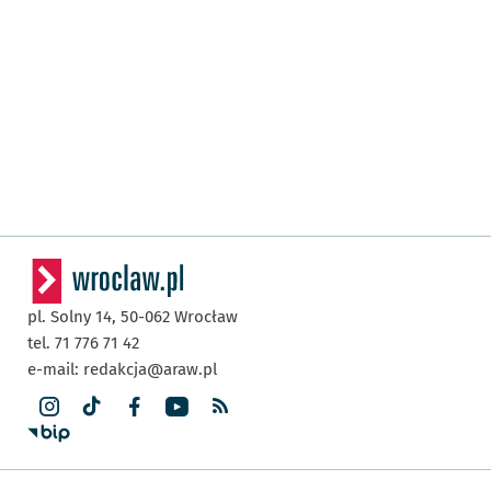
pl. Solny 14,
50-062
Wrocław
tel. 71 776 71 42
e-mail:
redakcja@araw.pl