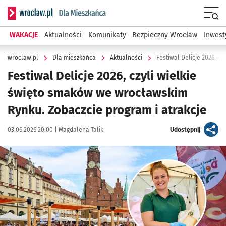
Serwis informacyjny wroclaw.pl podserwis: Dla mieszkańca
Menu
WAKACJE
Aktualności
Komunikaty
Bezpieczny Wrocław
Inwest
wroclaw.pl
Dla mieszkańca
Aktualności
Festiwal Delicje 2026, czyli wielkie
święto smaków we wrocławskim
Rynku. Zobaczcie program i atrakcje
Data publikacji:
Autor:
artykuł
03.06.2026 20:00 |
Magdalena Talik
Udostępnij
Kliknij, aby powiększyć