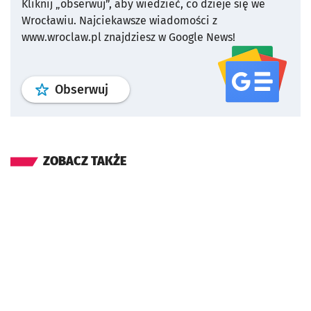
Kliknij „obserwuj”, aby wiedzieć, co dzieje się we
Wrocławiu.
Najciekawsze wiadomości z
www.wroclaw.pl znajdziesz w Google News!
profil
google news
serwisu wroclaw
Obserwuj
ZOBACZ TAKŻE