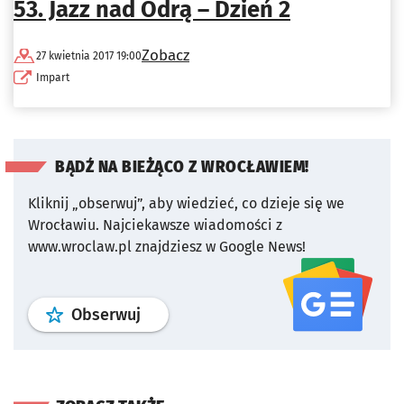
53. Jazz nad Odrą – Dzień 2
Zobacz
27 kwietnia 2017 19:00
Impart
BĄDŹ NA BIEŻĄCO Z WROCŁAWIEM!
Kliknij „obserwuj”, aby wiedzieć, co dzieje się we
Wrocławiu.
Najciekawsze wiadomości z
www.wroclaw.pl znajdziesz w Google News!
profil
google news
serwisu wroclaw
Obserwuj