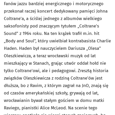
Fanów jazzu bardziej energicznego i motorycznego
przekonał raczej koncert dedykowany pamięci Johna
Coltrane'a, a ściślej jednego z albumów wielkiego
saksofonisty pod znaczącym tytułem „Coltrane's
Sound” z 1964 roku. Na ten krążek trafił m.in. hit
„Body and Soul”, który uwielbiał kontrabasista Charlie
Haden. Haden był nauczycielem Dariusza „Olesa”
Oleszkiewicza, a teraz wrocławski muzyk od lat
mieszkający w Stanach, grając utwór oddał hołd nie
tylko Coltrane'owi, ale i pedagogowi. Zresztą historia
związków Oleszkiewicza z rodziną Coltrane'ów jest
dłuższa, bo z Ravim, z którym zagrał na JnO, znają się
od czasów amerykańskiej szkoły, grywają od lat,
wrocławianin bywał stałym gościem w domu matki
Raviego, pianistki Alice McLeod. Na scenie tego