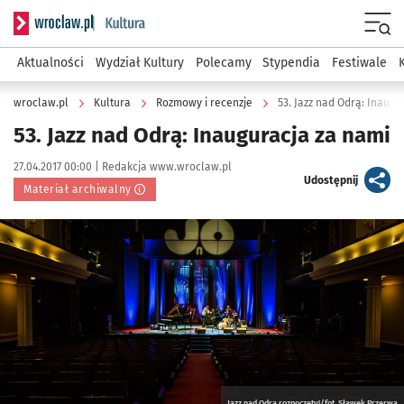
Serwis informacyjny wroclaw.pl podserwis: Kultura
Menu
Aktualności
Wydział Kultury
Polecamy
Stypendia
Festiwale
wroclaw.pl
Kultura
Rozmowy i recenzje
53. Jazz nad Odrą: Inaugu
53. Jazz nad Odrą: Inauguracja za nami
Data publikacji:
Autor:
27.04.2017 00:00 |
Redakcja www.wroclaw.pl
artykuł
Udostępnij
Materiał archiwalny
Kliknij, aby powiększyć
Jazz nad Odrą rozpoczęty!/fot. Sławek Przerwa