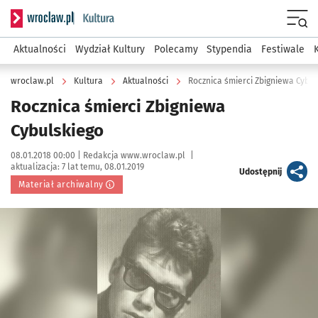
Serwis informacyjny wroclaw.pl podserwis: Kultura
Menu
Aktualności
Wydział Kultury
Polecamy
Stypendia
Festiwale
wroclaw.pl
Kultura
Aktualności
Rocznica śmierci Zbigniewa Cybul
Rocznica śmierci Zbigniewa
Cybulskiego
Data publikacji:
Autor:
08.01.2018 00:00 |
Redakcja www.wroclaw.pl
|
aktualizacja:
7 lat temu, 08.01.2019
artykuł
Udostępnij
Materiał archiwalny
Kliknij, aby powiększyć