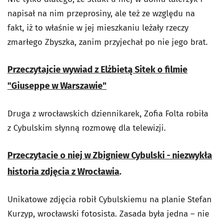
napisał na nim przeprosiny, ale też ze względu na
fakt, iż to właśnie w jej mieszkaniu leżały rzeczy
zmarłego Zbyszka, zanim przyjechał po nie jego brat.
Przeczytajcie wywiad z Elżbietą Sitek o filmie
"Giuseppe w Warszawie"
Druga z wrocławskich dziennikarek, Zofia Folta robiła
z Cybulskim słynną rozmowę dla telewizji.
Przeczytacie o niej w Zbigniew Cybulski - niezwykła
historia zdjęcia z Wrocławia
.
Unikatowe zdjęcia robił Cybulskiemu na planie Stefan
Kurzyp, wrocławski fotosista. Zasada była jedna – nie