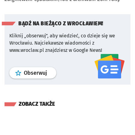
BĄDŹ NA BIEŻĄCO Z WROCŁAWIEM!
Kliknij „obserwuj”, aby wiedzieć, co dzieje się we
Wrocławiu.
Najciekawsze wiadomości z
www.wroclaw.pl znajdziesz w Google News!
profil
google news
serwisu wroclaw
Obserwuj
ZOBACZ TAKŻE