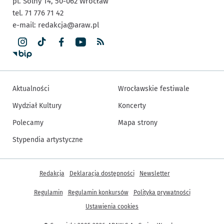
pl. Solny 14,
50-062
Wrocław
tel. 71 776 71 42
e-mail:
redakcja@araw.pl
Aktualności
Wrocławskie festiwale
Wydział Kultury
Koncerty
Polecamy
Mapa strony
Stypendia artystyczne
Inne informacje
Redakcja
Deklaracja dostępności
Newsletter
Regulamin
Regulamin konkursów
Polityka prywatności
Ustawienia cookies