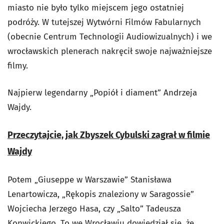
miasto nie było tylko miejscem jego ostatniej
podróży. W tutejszej Wytwórni Filmów Fabularnych
(obecnie Centrum Technologii Audiowizualnych) i we
wrocławskich plenerach nakręcił swoje najważniejsze
filmy.
Najpierw legendarny „Popiół i diament” Andrzeja
Wajdy.
Przeczytajcie, jak Zbyszek Cybulski zagrał w filmie
Wajdy
Potem „Giuseppe w Warszawie” Stanisława
Lenartowicza, „Rękopis znaleziony w Saragossie”
Wojciecha Jerzego Hasa, czy „Salto” Tadeusza
Konwickiego. To we Wrocławiu dowiedział się, że