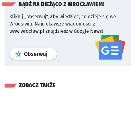
BĄDŹ NA BIEŻĄCO Z WROCŁAWIEM!
Kliknij „obserwuj”, aby wiedzieć, co dzieje się we
Wrocławiu.
Najciekawsze wiadomości z
www.wroclaw.pl znajdziesz w Google News!
profil
google news
serwisu wroclaw
Obserwuj
ZOBACZ TAKŻE