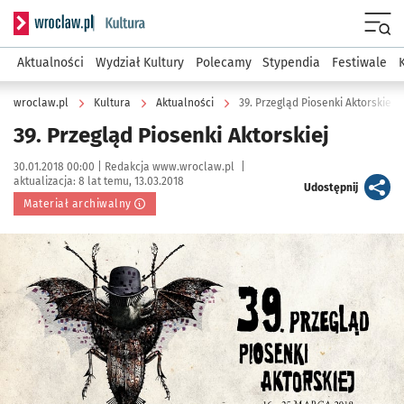
Serwis informacyjny wroclaw.pl podserwis: Kultura
Menu
Aktualności
Wydział Kultury
Polecamy
Stypendia
Festiwale
wroclaw.pl
Kultura
Aktualności
39. Przegląd Piosenki Aktorskiej
39. Przegląd Piosenki Aktorskiej
Data publikacji:
Autor:
30.01.2018 00:00 |
Redakcja www.wroclaw.pl
|
aktualizacja:
8 lat temu, 13.03.2018
artykuł
Udostępnij
Materiał archiwalny
Kliknij, aby powiększyć