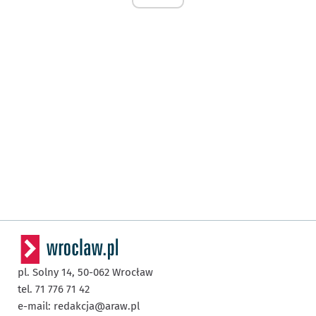
pl. Solny 14,
50-062
Wrocław
tel. 71 776 71 42
e-mail:
redakcja@araw.pl