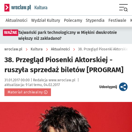
Serwis informacyjny wroclaw.pl podserwis: Kultura
Menu
Aktualności
Wydział Kultury
Polecamy
Stypendia
Festiwale
WAŻNE
Tajwański park technologiczny w Miękini dwukrotnie
większy niż zakładano?
wroclaw.pl
Kultura
Aktualności
38. Przegląd Piosenki Aktorskiej
38. Przegląd Piosenki Aktorskiej -
ruszyła sprzedaż biletów [PROGRAM]
Data publikacji:
Autor:
31.01.2017 00:00 |
Redakcja www.wroclaw.pl
|
aktualizacja:
9 lat temu, 04.02.2017
artykuł
Udostępnij
Materiał archiwalny
Kliknij, aby powiększyć