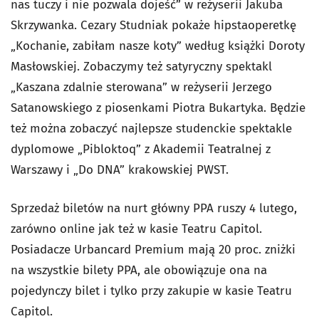
nas tuczy i nie pozwala dojeść” w reżyserii Jakuba
Skrzywanka. Cezary Studniak pokaże hipstaoperetkę
„Kochanie, zabiłam nasze koty” według książki Doroty
Masłowskiej. Zobaczymy też satyryczny spektakl
„Kaszana zdalnie sterowana” w reżyserii Jerzego
Satanowskiego z piosenkami Piotra Bukartyka. Będzie
też można zobaczyć najlepsze studenckie spektakle
dyplomowe „Pibloktoq” z Akademii Teatralnej z
Warszawy i „Do DNA” krakowskiej PWST.
Sprzedaż biletów na nurt główny PPA ruszy 4 lutego,
zarówno online jak też w kasie Teatru Capitol.
Posiadacze Urbancard Premium mają 20 proc. zniżki
na wszystkie bilety PPA, ale obowiązuje ona na
pojedynczy bilet i tylko przy zakupie w kasie Teatru
Capitol.