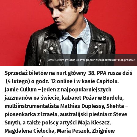
Jamie Cullum gwiazdą 38. Przeglądu Piosenki Aktorskief mat. prasowe
Sprzedaż biletów na nurt główny 38. PPA rusza dziś
(4 lutego) o godz. 12 online i w kasie Capitolu.
Jamie Cullum – jeden z najpopularniejszych
jazzmanów na świecie, kabaret Pożar w Burdelu,
multiinstrumentalista Mathias Duplessy, Shefita –
piosenkarka z Izraela, australijski pieśniarz Steve
Smyth, a także polscy artyści Maja Kleszcz,
Magdalena Cielecka, Maria Peszek, Zbigniew