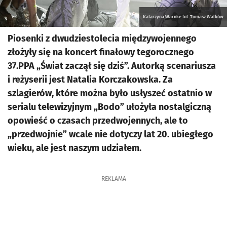
Katarzyna Warnke fot. Tomasz Walków
Piosenki z dwudziestolecia międzywojennego
złożyły się na koncert finałowy tegorocznego
37.PPA „Świat zaczął się dziś”. Autorką scenariusza
i reżyserii jest Natalia Korczakowska. Za
szlagierów, które można było usłyszeć ostatnio w
serialu telewizyjnym „Bodo” ułożyła nostalgiczną
opowieść o czasach przedwojennych, ale to
„przedwojnie” wcale nie dotyczy lat 20. ubiegłego
wieku, ale jest naszym udziałem.
REKLAMA