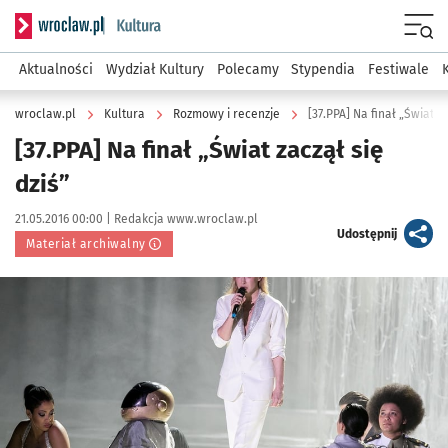
Serwis informacyjny wroclaw.pl podserwis: Kultura
Menu
Aktualności
Wydział Kultury
Polecamy
Stypendia
Festiwale
wroclaw.pl
Kultura
Rozmowy i recenzje
[37.PPA] Na finał „Świat za
[37.PPA] Na finał „Świat zaczął się
dziś”
Data publikacji:
Autor:
21.05.2016 00:00 |
Redakcja www.wroclaw.pl
artykuł
Udostępnij
Materiał archiwalny
Kliknij, aby powiększyć