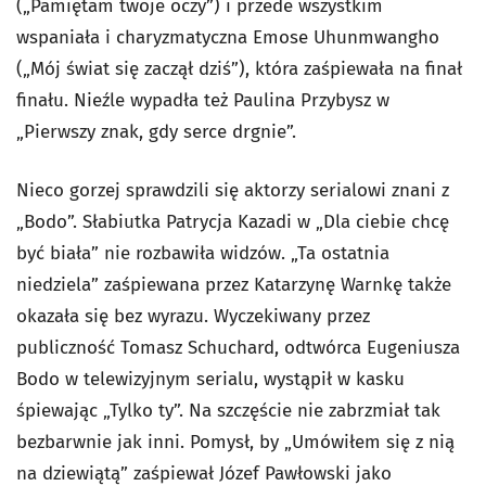
(„Pamiętam twoje oczy”) i przede wszystkim
wspaniała i charyzmatyczna Emose Uhunmwangho
(„Mój świat się zaczął dziś”), która zaśpiewała na finał
finału. Nieźle wypadła też Paulina Przybysz w
„Pierwszy znak, gdy serce drgnie”.
Nieco gorzej sprawdzili się aktorzy serialowi znani z
„Bodo”. Słabiutka Patrycja Kazadi w „Dla ciebie chcę
być biała” nie rozbawiła widzów. „Ta ostatnia
niedziela” zaśpiewana przez Katarzynę Warnkę także
okazała się bez wyrazu. Wyczekiwany przez
publiczność Tomasz Schuchard, odtwórca Eugeniusza
Bodo w telewizyjnym serialu, wystąpił w kasku
śpiewając „Tylko ty”. Na szczęście nie zabrzmiał tak
bezbarwnie jak inni. Pomysł, by „Umówiłem się z nią
na dziewiątą” zaśpiewał Józef Pawłowski jako