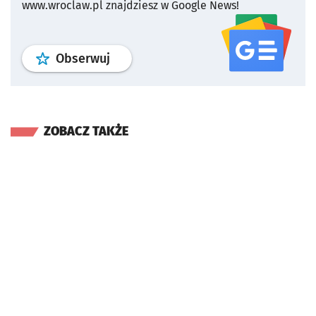
www.wroclaw.pl znajdziesz w Google News!
profil
google news
serwisu wroclaw
Obserwuj
ZOBACZ TAKŻE