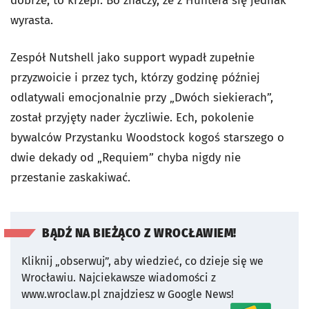
dobrze, to krzepi. Bo znaczy, że z Huntera się jednak
wyrasta.
Zespół Nutshell jako support wypadł zupełnie
przyzwoicie i przez tych, którzy godzinę później
odlatywali emocjonalnie przy „Dwóch siekierach”,
został przyjęty nader życzliwie. Ech, pokolenie
bywalców Przystanku Woodstock kogoś starszego o
dwie dekady od „Requiem” chyba nigdy nie
przestanie zaskakiwać.
BĄDŹ NA BIEŻĄCO Z WROCŁAWIEM!
Kliknij „obserwuj”, aby wiedzieć, co dzieje się we
Wrocławiu.
Najciekawsze wiadomości z
www.wroclaw.pl znajdziesz w Google News!