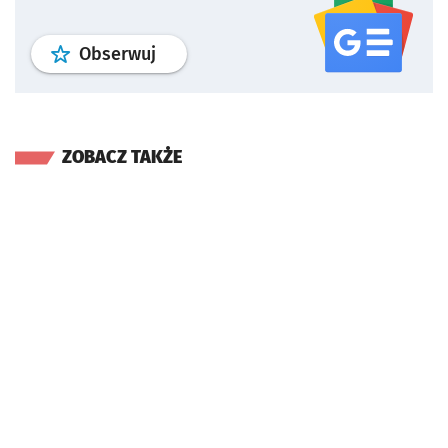
profil
google news
serwisu wroclaw
Obserwuj
ZOBACZ TAKŻE