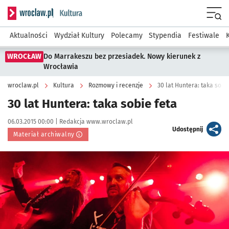
Serwis informacyjny wroclaw.pl podserwis: Kultura
Menu
Aktualności
Wydział Kultury
Polecamy
Stypendia
Festiwale
WROCŁAW
Do Marrakeszu bez przesiadek. Nowy kierunek z
Wrocławia
wroclaw.pl
Kultura
Rozmowy i recenzje
30 lat Huntera: taka sobi
30 lat Huntera: taka sobie feta
Data publikacji:
Autor:
06.03.2015 00:00 |
Redakcja www.wroclaw.pl
artykuł
Udostępnij
Materiał archiwalny
Kliknij, aby powiększyć