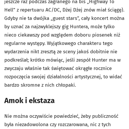
jeszcze raz podczas zagranego na bis „Highway To
Hell” z repertuaru AC/DC, Dżej Dżej znów miał ściągę).
Gdyby nie ta dwójka „guest stars”, cały koncert można
by uznać za najzwyklejszy gig Huntera, może tylko
nieco ciekawszy pod względem doboru piosenek niż
regularne występy. Wyjątkowego charakteru tego
wydarzenia nikt zresztą ze sceny jakoś dobitnie nie
podkreślał; krótko mówiąc, jeśli zespół Hunter ma w
zwyczaju właśnie tak świętować okrągłe rocznice
rozpoczęcia swojej działalności artystycznej, to widać
bardzo skromne z nich chłopaki.
Amok i ekstaza
Nie można oczywiście powiedzieć, żeby publiczność
była niezadowolona czy rozczarowana, nic z tych