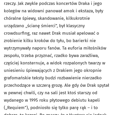
rzeczy. Jak zwykle podczas koncertów Draka i jego
kolegów na widowni panował amok i ekstaza, były
chóralne śpiewy, skandowanie, kilkukrotnie
urządzano „ścianę śmierci”, był klasyczny
crowdsurfing, raz nawet Drak musiał apelować o
zrobienie kilku kroków do tyłu, bo barierki nie
wytrzymywały naporu fanów. Ta euforia miłośników
zespołu, trzeba przyznać, rzadko bywa zaraźliwa,
częściej konsternuje, a widok rozpalonych twarzy w
uniesieniu śpiewających z Drakiem jego okropnie
grafomańskie teksty budzi rozbawienie nierzadko
przechodzące w szczerą grozę. Ale gdy ów Drak spytał
w pewnej chwili, czy na sali jest ktoś starszy od
wydanego w 1995 roku płytowego debiutu kapeli
(„Requiem”), podniosło się tylko parę rąk – i to