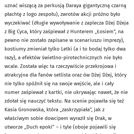
uznać wiszącą za perkusją Daraya gigantyczną czarną
płachtę z logo zespołu), zwrotów akcji próżno było
wyczekiwać (długie wywoływanie z zaplecza Dżej Dżeja
z Big Cyca, który zaśpiewał z Hunterem „Łosiem”, na
pewno nie zostało zapisane w scenariuszu imprezy),
kostiumy zmieniał tylko Letki (a i to bodaj tylko dwa
razy), a efektów świetlno-pirotechnicznych nie było
wcale. Została więc ta rzeczywiście przekrojowa i
atrakcyjna dla fanów setlista oraz ów Dżej Dżej, który
nie tylko spóźnił się na swoje wejście, ale i cały
numer zaśpiewał z kartki, nie ukrywając nawet, że nie
zdołał się nauczyć tekstu. Na scenie pojawiła się też
Kasia Gronowska, która „zaskrzypiała”, jak z
właściwym sobie dowcipem wyraził się Drak, w
utworze „Duch epoki” – i tyle (oboje pojawili się