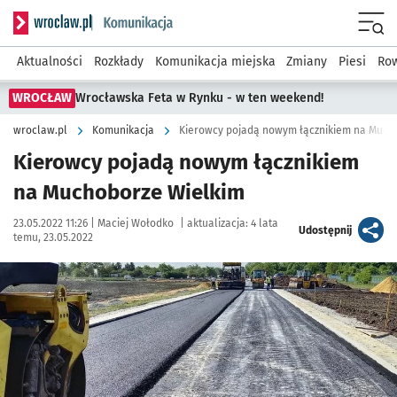
Serwis informacyjny wroclaw.pl podserwis: Komunikacja
Menu
Aktualności
Rozkłady
Komunikacja miejska
Zmiany
Piesi
Row
WROCŁAW
Wrocławska Feta w Rynku - w ten weekend!
wroclaw.pl
Komunikacja
Kierowcy pojadą nowym łącznikiem na Much
Kierowcy pojadą nowym łącznikiem
na Muchoborze Wielkim
Data publikacji:
Autor:
23.05.2022 11:26 |
Maciej Wołodko
|
aktualizacja:
4 lata
artykuł
Udostępnij
temu, 23.05.2022
Kliknij, aby zobaczyć galerię
Kliknij, aby powiększyć