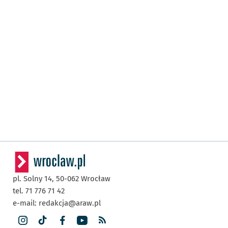
pl. Solny 14,
50-062
Wrocław
tel. 71 776 71 42
e-mail:
redakcja@araw.pl