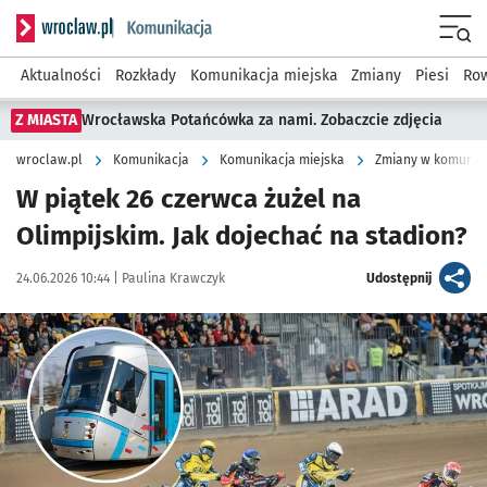
Serwis informacyjny wroclaw.pl podserwis: Komunikacja
Menu
Aktualności
Rozkłady
Komunikacja miejska
Zmiany
Piesi
Row
Z MIASTA
Wrocławska Potańcówka za nami. Zobaczcie zdjęcia
wroclaw.pl
Komunikacja
Komunikacja miejska
Zmiany w komunika
W piątek 26 czerwca żużel na
Olimpijskim. Jak dojechać na stadion?
Data publikacji:
Autor:
artykuł
24.06.2026 10:44 |
Paulina Krawczyk
Udostępnij
Kliknij, aby powiększyć