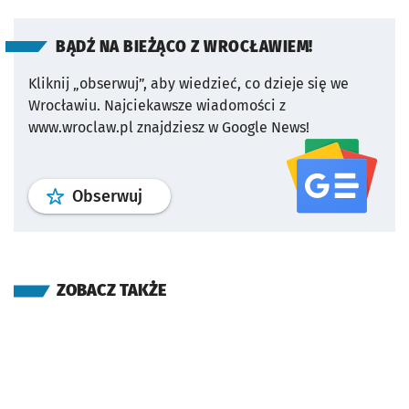
BĄDŹ NA BIEŻĄCO Z WROCŁAWIEM!
Kliknij „obserwuj”, aby wiedzieć, co dzieje się we
Wrocławiu.
Najciekawsze wiadomości z
www.wroclaw.pl znajdziesz w Google News!
profil
google news
serwisu wroclaw
Obserwuj
ZOBACZ TAKŻE