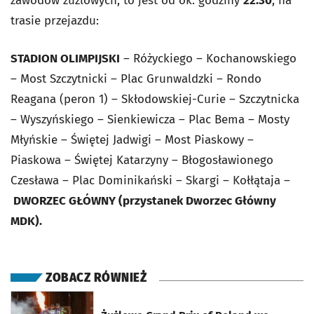
zawodów żużlowych, to jest od ok. godziny
22:30
, na
trasie przejazdu:
STADION OLIMPIJSKI
– Różyckiego – Kochanowskiego
– Most Szczytnicki – Plac Grunwaldzki – Rondo
Reagana (peron 1) – Skłodowskiej-Curie – Szczytnicka
– Wyszyńskiego – Sienkiewicza – Plac Bema – Mosty
Młyńskie – Świętej Jadwigi – Most Piaskowy –
Piaskowa – Świętej Katarzyny – Błogosławionego
Czesława – Plac Dominikański – Skargi – Kołłątaja –
DWORZEC GŁÓWNY (przystanek Dworzec Główny
MDK).
ZOBACZ RÓWNIEŻ
otworzy się w nowej karcie