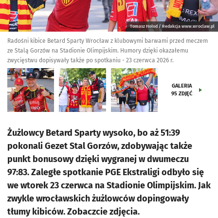
Tomasz Hołod / Redakcja www.wroclaw.pl
Radośni kibice Betard Sparty Wrocław z klubowymi barwami przed meczem
ze Stalą Gorzów na Stadionie Olimpijskim. Humory dzięki okazałemu
zwycięstwu dopisywały także po spotkaniu - 23 czerwca 2026 r.
GALERIA
95
ZDJĘĆ
Żużlowcy Betard Sparty wysoko, bo aż 51:39
pokonali Gezet Stal Gorzów, zdobywając także
punkt bonusowy dzięki wygranej w dwumeczu
97:83. Zaległe spotkanie PGE Ekstraligi odbyło się
we wtorek 23 czerwca na Stadionie Olimpijskim. Jak
zwykle wrocławskich żużlowców dopingowały
tłumy kibiców. Zobaczcie zdjęcia.