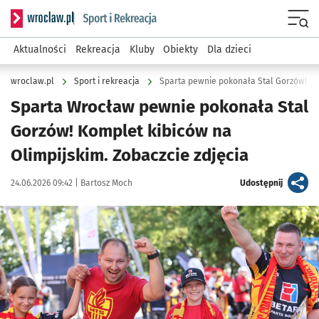
Serwis informacyjny wroclaw.pl podserwis: Sport i rekreacja
Menu
Aktualności
Rekreacja
Kluby
Obiekty
Dla dzieci
wroclaw.pl
Sport i rekreacja
Sparta pewnie pokonała Stal Gorzów! Zd
Sparta Wrocław pewnie pokonała Stal
Gorzów! Komplet kibiców na
Olimpijskim. Zobaczcie zdjęcia
Data publikacji:
Autor:
artykuł
24.06.2026 09:42 |
Bartosz Moch
Udostępnij
Kliknij, aby zobaczyć galerię