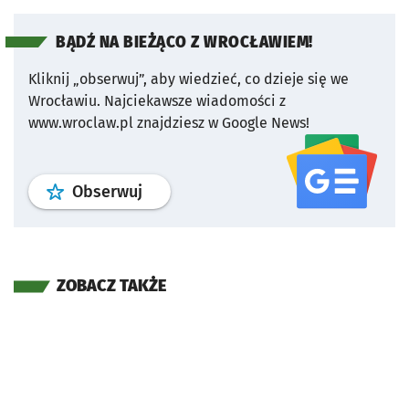
BĄDŹ NA BIEŻĄCO Z WROCŁAWIEM!
Kliknij „obserwuj”, aby wiedzieć, co dzieje się we
Wrocławiu.
Najciekawsze wiadomości z
www.wroclaw.pl znajdziesz w Google News!
profil
google news
serwisu wroclaw
Obserwuj
ZOBACZ TAKŻE