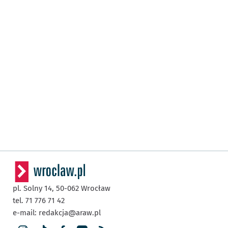
pl. Solny 14,
50-062
Wrocław
tel. 71 776 71 42
e-mail:
redakcja@araw.pl