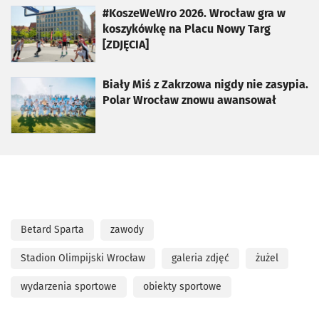
otworzy się w nowej karcie
#KoszeWeWro 2026. Wrocław gra w
koszykówkę na Placu Nowy Targ
[ZDJĘCIA]
otworzy się w nowej karcie
Biały Miś z Zakrzowa nigdy nie zasypia.
Polar Wrocław znowu awansował
Betard Sparta
zawody
Stadion Olimpijski Wrocław
galeria zdjęć
żużel
wydarzenia sportowe
obiekty sportowe