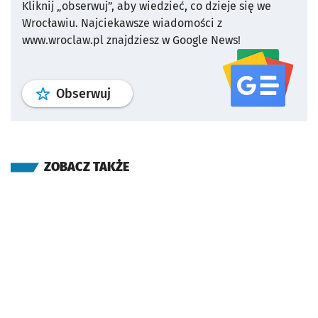
Kliknij „obserwuj”, aby wiedzieć, co dzieje się we
Wrocławiu.
Najciekawsze wiadomości z
www.wroclaw.pl znajdziesz w Google News!
profil
google news
serwisu wroclaw
Obserwuj
ZOBACZ TAKŻE