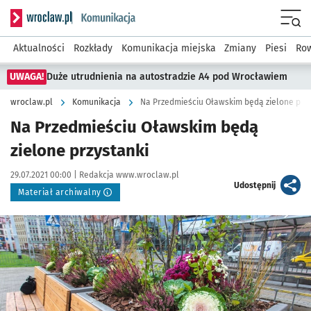
Serwis informacyjny wroclaw.pl podserwis: Komunikacja
Menu
Aktualności
Rozkłady
Komunikacja miejska
Zmiany
Piesi
Row
UWAGA!
Duże utrudnienia na autostradzie A4 pod Wrocławiem
wroclaw.pl
Komunikacja
Na Przedmieściu Oławskim będą zielone przy
Na Przedmieściu Oławskim będą
zielone przystanki
Data publikacji:
Autor:
29.07.2021 00:00 |
Redakcja www.wroclaw.pl
artykuł
Udostępnij
Materiał archiwalny
Kliknij, aby powiększyć