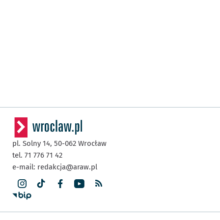
pl. Solny 14,
50-062
Wrocław
tel. 71 776 71 42
e-mail:
redakcja@araw.pl