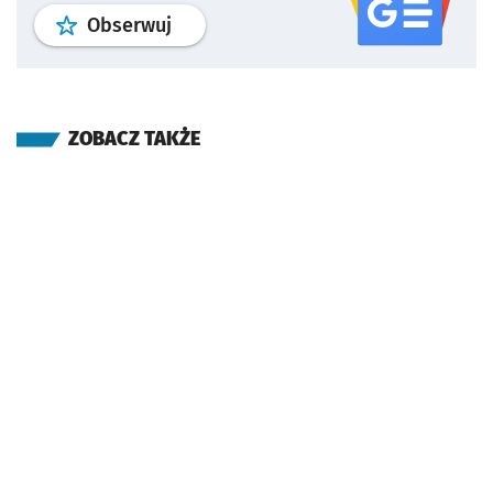
profil
google news
serwisu wroclaw
Obserwuj
ZOBACZ TAKŻE