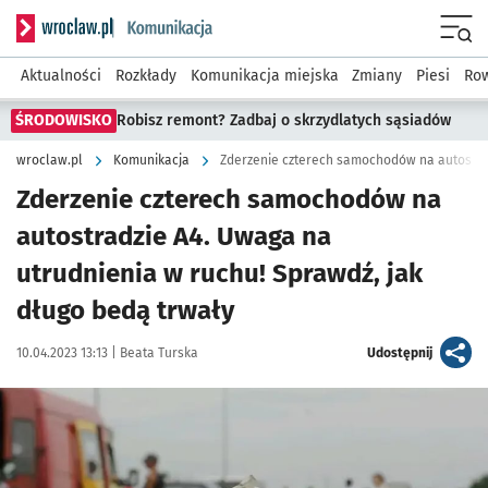
Serwis informacyjny wroclaw.pl podserwis: Komunikacja
Menu
Aktualności
Rozkłady
Komunikacja miejska
Zmiany
Piesi
Row
ŚRODOWISKO
Robisz remont? Zadbaj o skrzydlatych sąsiadów
wroclaw.pl
Komunikacja
Zderzenie czterech samochodów na
autostradzie A4. Uwaga na
utrudnienia w ruchu! Sprawdź, jak
długo bedą trwały
Data publikacji:
Autor:
artykuł
10.04.2023 13:13 |
Beata Turska
Udostępnij
Kliknij, aby powiększyć