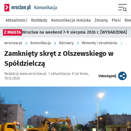
Serwis informacyjny wroclaw.pl podserwis: Komunikacja
Menu
Aktualności
Rozkłady
Komunikacja miejska
Zmiany
Piesi
Row
Z MIASTA
Wrocław na weekend 7-9 sierpnia 2026 r. [WYDARZENIA]
wroclaw.pl
Komunikacja
Kierowcy
Remonty i utrudnienia
Zam
Zamknięty skręt z Olszewskiego w
Spółdzielczą
Autor:
Redakcja www.wroclaw.pl
|
aktualizacja:
6 lat temu,
artykuł
Udostępnij
19.12.2020
Kliknij, aby powiększyć