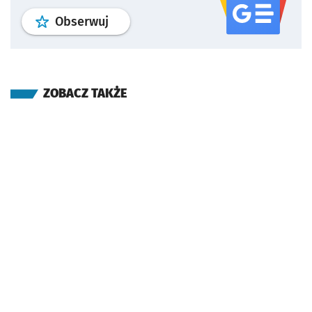
profil
google news
serwisu wroclaw
Obserwuj
ZOBACZ TAKŻE