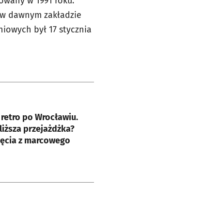
owany w 1991 roku.
 w dawnym zakładzie
niowych był 17 stycznia
e
retro po Wrocławiu.
liższa przejażdżka?
jęcia z marcowego