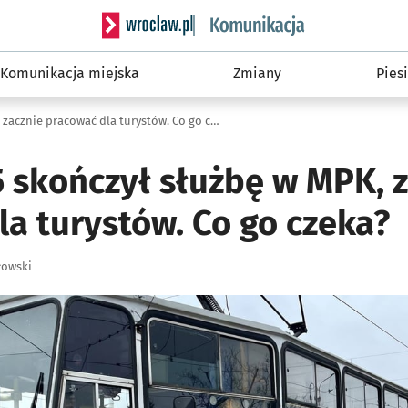
Serwis informacyjny wroclaw.pl podserwis: Ko
Komunikacja miejska
Zmiany
Piesi
Konstal 105 skończył służbę w MPK, zacznie pracować dla turystów. Co go czeka?
5 skończył służbę w MPK, 
la turystów. Co go czeka?
łowski
ię