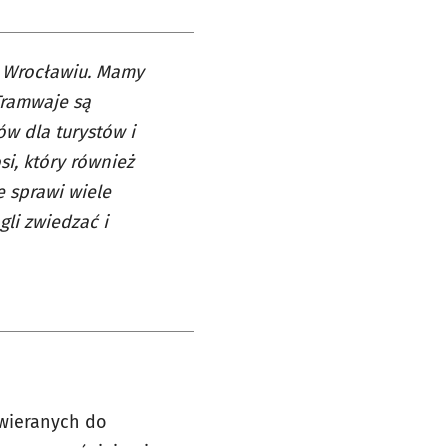
e Wrocławiu. Mamy
Tramwaje są
w dla turystów i
i, który również
e sprawi wiele
li zwiedzać i
twieranych do