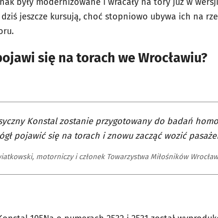
nak były modernizowane i wracały na tory już w wersji
o dziś jeszcze kursują, choć stopniowo ubywa ich na r
oru.
ojawi się na torach we Wrocławiu?
asyczny Konstal zostanie przygotowany do badań homo
gł pojawić się na torach i znowu zacząć wozić pasaże
iatkowski, motorniczy i członek Towarzystwa Miłośników Wrocław