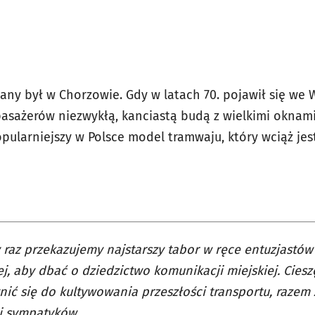
ny był w Chorzowie. Gdy w latach 70. pojawił się we 
pasażerów niezwykłą, kanciastą budą z wielkimi oknam
opularniejszy w Polsce model tramwaju, który wciąż je
 raz przekazujemy najstarszy tabor w ręce entuzjastów
ej, aby dbać o dziedzictwo komunikacji miejskiej. Cies
nić się do kultywowania przeszłości transportu, razem 
i sympatyków.