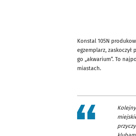
Konstal 105N produkowa
egzemplarz, zaskoczył 
go „akwarium”. To najp
miastach.
Kolejny
miejski
przyczy
klubam