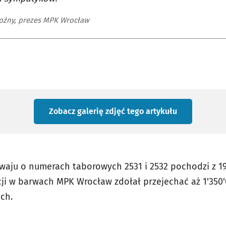
oźny, prezes MPK Wrocław
Zobacz galerię zdjęć
tego artykułu
waju o numerach taborowych 2531 i 2532 pochodzi z 1
ji w barwach MPK Wrocław zdołał przejechać aż 1'350
ch.