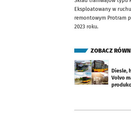
Skład tramwajów typu K
Eksploatowany w ruchu
remontowym Protram prz
2023 roku.
ZOBACZ RÓWN
otworzy się w nowej ka
Diesle, 
Volvo made 
produk