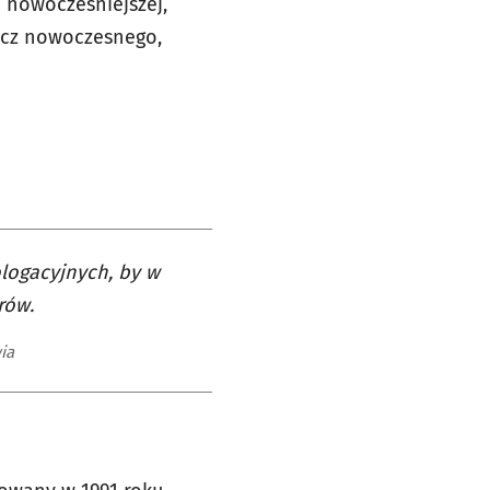
 nowocześniejszej,
zecz nowoczesnego,
logacyjnych, by w
rów.
ia