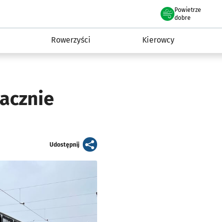
Powietrze
we Wrocławiu
munikacja
dobre
Rowerzyści
Kierowcy
zacznie
artykuł
Udostępnij