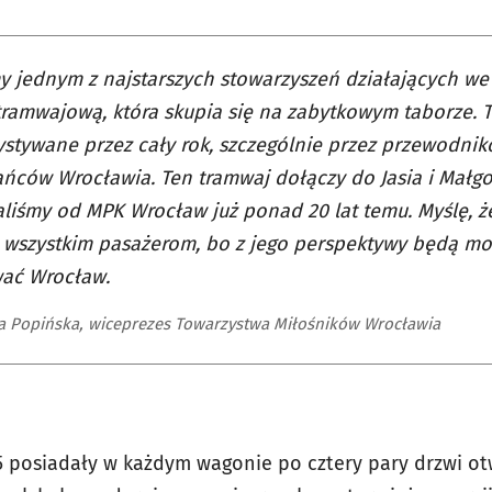
y jednym z najstarszych stowarzyszeń działających w
tramwajową, która skupia się na zabytkowym taborze. 
stywane przez cały rok, szczególnie przez przewodnikó
ńców Wrocławia. Ten tramwaj dołączy do Jasia i Małgos
liśmy od MPK Wrocław już ponad 20 lat temu. Myślę, ż
 wszystkim pasażerom, bo z jego perspektywy będą mog
ać Wrocław.
a Popińska, wiceprezes Towarzystwa Miłośników Wrocławia
5 posiadały w każdym wagonie po cztery pary drzwi o