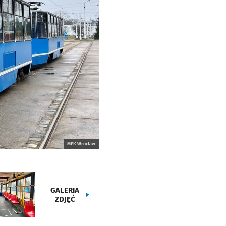
MPK Wrocław
GALERIA
ZDJĘĆ