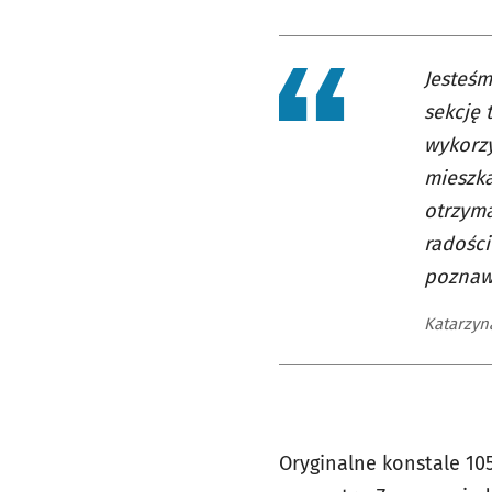
Jesteśm
sekcję 
wykorzy
mieszka
otrzyma
radości
poznaw
Katarzyn
Oryginalne konstale 10