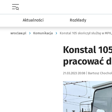
Menu główne portalu wroclaw.pl
Aktualności
Rozkłady
wroclaw.pl
Komunikacja
Konstal 10
pracować d
Data publikacji:
Autor:
21.03.2023 20:08 |
Bartosz Chocho
Kliknij, aby zobaczyć galer