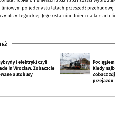
onstal 105Na o numerach 2532 i 2531 został wyproduk
 liniowym po jedenastu latach przeszedł przebudowę
y ulicy Legnickiej. Jego ostatnim dniem na kursach li
IEŻ
rcie
otworzy się w nowej karci
hybrydy i elektryki czyli
Pociągiem 
in Wroclaw. Zobaczcie
Kiedy najb
owane autobusy
Zobacz zd
przejazdu