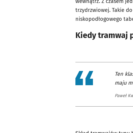
wewnątrz. Z czasem jed
trzydrzwiowej. Takie d
niskopodłogowego tab
Kiedy tramwaj p
Ten kl
maju mó
Paweł Kw