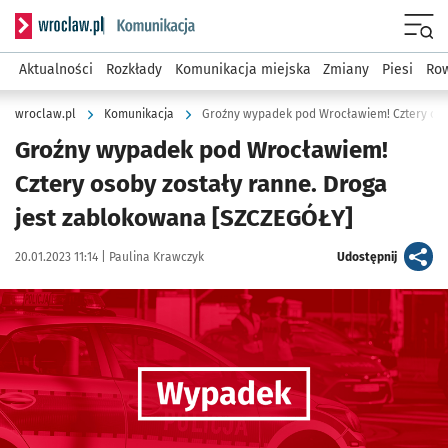
Serwis informacyjny wroclaw.pl podserwis: Komunikacja
Menu
Aktualności
Rozkłady
Komunikacja miejska
Zmiany
Piesi
Row
wroclaw.pl
Komunikacja
Groźny wypadek pod Wrocławiem!
Cztery osoby zostały ranne. Droga
jest zablokowana [SZCZEGÓŁY]
Data publikacji:
Autor:
artykuł
20.01.2023 11:14 |
Paulina Krawczyk
Udostępnij
Kliknij, aby powiększyć