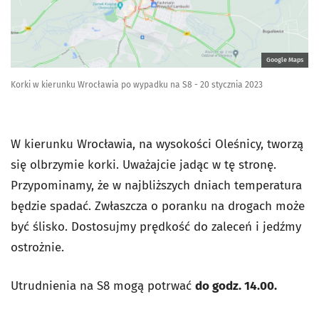
Google Maps
Korki w kierunku Wrocławia po wypadku na S8 - 20 stycznia 2023
W kierunku Wrocławia, na wysokości Oleśnicy, tworzą
się olbrzymie korki. Uważajcie jadąc w tę stronę.
Przypominamy, że w najbliższych dniach temperatura
będzie spadać. Zwłaszcza o poranku na drogach może
być ślisko. Dostosujmy prędkość do zaleceń i jedźmy
ostrożnie.
Utrudnienia na S8 mogą potrwać
do godz. 14.00.