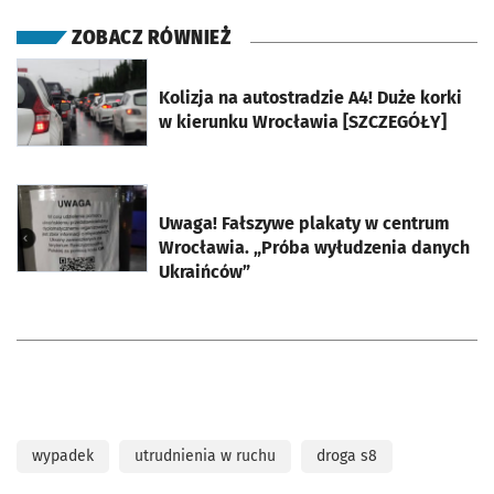
ZOBACZ RÓWNIEŻ
otworzy się w nowej karcie
Kolizja na autostradzie A4! Duże korki
w kierunku Wrocławia [SZCZEGÓŁY]
otworzy się w nowej karcie
Uwaga! Fałszywe plakaty w centrum
Wrocławia. „Próba wyłudzenia danych
Ukraińców”
wypadek
utrudnienia w ruchu
droga s8