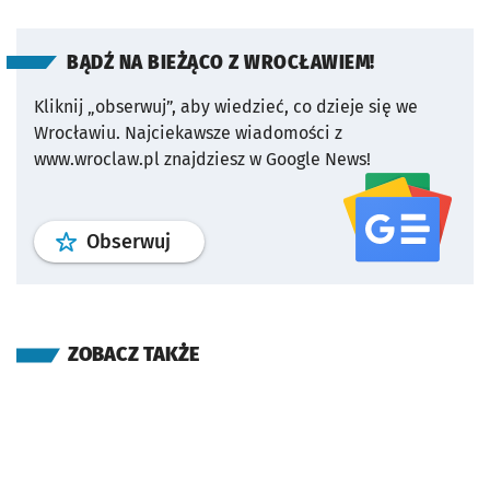
BĄDŹ NA BIEŻĄCO Z WROCŁAWIEM!
Kliknij „obserwuj”, aby wiedzieć, co dzieje się we
Wrocławiu.
Najciekawsze wiadomości z
www.wroclaw.pl znajdziesz w Google News!
profil
google news
serwisu wroclaw
Obserwuj
ZOBACZ TAKŻE