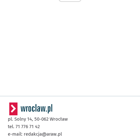
pl. Solny 14,
50-062
Wrocław
tel. 71 776 71 42
e-mail:
redakcja@araw.pl