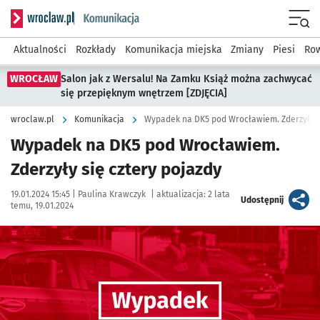
Serwis informacyjny wroclaw.pl podserwis: Komunikacja
Menu
Aktualności
Rozkłady
Komunikacja miejska
Zmiany
Piesi
Row
WROCŁAW
Salon jak z Wersalu! Na Zamku Książ można zachwycać
się przepięknym wnętrzem [ZDJĘCIA]
wroclaw.pl
Komunikacja
Wypadek na DK5 pod Wrocławiem. Zderzyły si
Wypadek na DK5 pod Wrocławiem.
Zderzyły się cztery pojazdy
Data publikacji:
Autor:
19.01.2024 15:45 |
Paulina Krawczyk
|
aktualizacja:
2 lata
artykuł
Udostępnij
temu, 19.01.2024
Kliknij, aby powiększyć