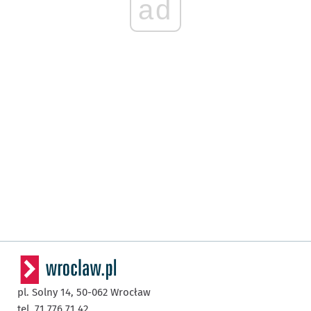
ad
pl. Solny 14,
50-062
Wrocław
tel. 71 776 71 42