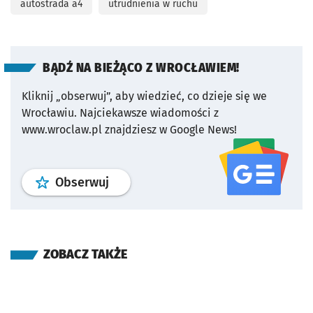
autostrada a4
utrudnienia w ruchu
BĄDŹ NA BIEŻĄCO Z WROCŁAWIEM!
Kliknij „obserwuj”, aby wiedzieć, co dzieje się we
Wrocławiu.
Najciekawsze wiadomości z
www.wroclaw.pl znajdziesz w Google News!
profil
google news
serwisu wroclaw
Obserwuj
ZOBACZ TAKŻE