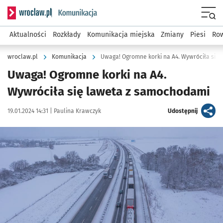
Serwis informacyjny wroclaw.pl podserwis: Komunikacja
Menu
Aktualności
Rozkłady
Komunikacja miejska
Zmiany
Piesi
Row
wroclaw.pl
Komunikacja
Uwaga! Ogromne korki na A4. Wywróciła się
Uwaga! Ogromne korki na A4.
Wywróciła się laweta z samochodami
Data publikacji:
Autor:
artykuł
19.01.2024 14:31 |
Paulina Krawczyk
Udostępnij
Kliknij, aby powiększyć