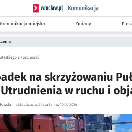
Serwis informacyjny wroclaw.pl podserwis: Ko
Komunikacja miejska
Zmiany
Piesi
czenia
łaskiego z Kościuszki
adek na skrzyżowaniu Puł
 Utrudnienia w ruchu i ob
łowski
|
aktualizacja:
2 lata temu, 10.05.2024