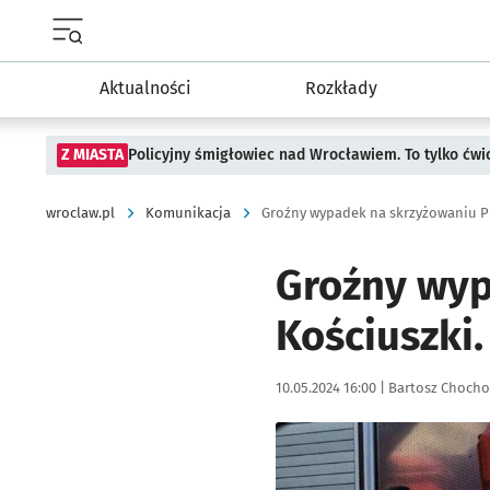
Menu główne portalu wroclaw.pl
Aktualności
Rozkłady
Z MIASTA
Policyjny śmigłowiec nad Wrocławiem. To tylko ćwi
wroclaw.pl
Komunikacja
Groźny wypadek na skrzyżowaniu Pu
Groźny wyp
Kościuszki.
Data publikacji:
Autor:
10.05.2024 16:00 |
Bartosz Chocho
Kliknij, aby powiększyć