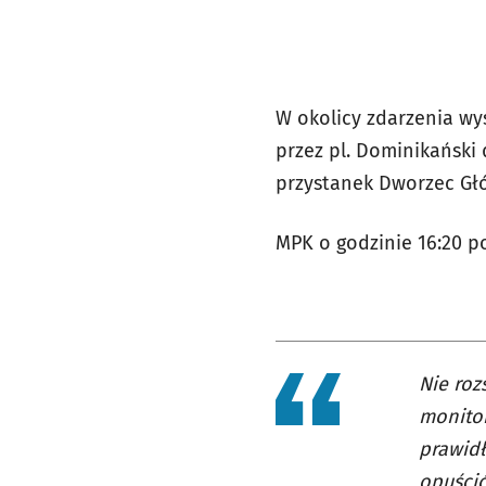
W okolicy zdarzenia wy
przez pl. Dominikański
przystanek Dworzec Głó
MPK o godzinie 16:20 p
Nie roz
monitor
prawidł
opuścić