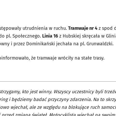
stępowały utrudnienia w ruchu.
Tramwaje nr 4
z spod d
 do pl. Społecznego.
Linia 16
z Hubskiej skręcała w Glin
wny i przez Dominikański jechała na pl. Grunwaldzki.
oinformowało, że tramwaje wróciły na stałe trasy.
strzygamy, kto jest winny. Wszyscy uczestnicy byli trze
ing i będziemy badać przyczyny zdarzenia. Na to skr
owo wjechał, ale ze względu na blokujące ruch samoc
 przed zmianą świateł. Motocyklista wjechał na swoim 