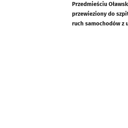
Przedmieściu Oławski
przewieziony do szpi
ruch samochodów z ul