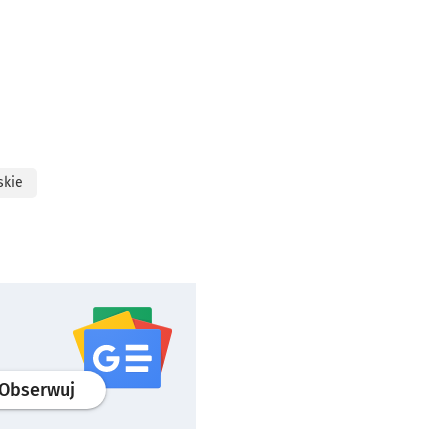
skie
profil
google news
serwisu wroclaw.pl
Obserwuj