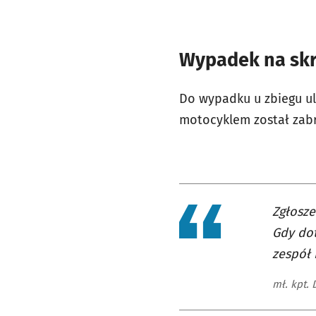
Wypadek na skr
Do wypadku u zbiegu uli
motocyklem został zabr
Zgłosze
Gdy dot
zespół 
mł. kpt.