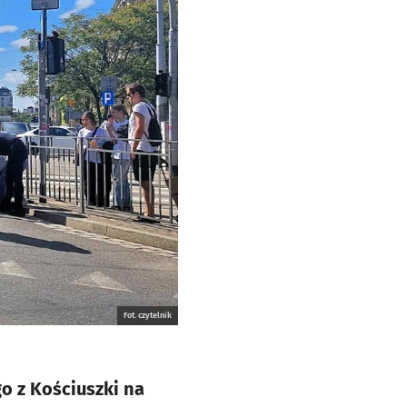
Fot. czytelnik
o z Kościuszki na