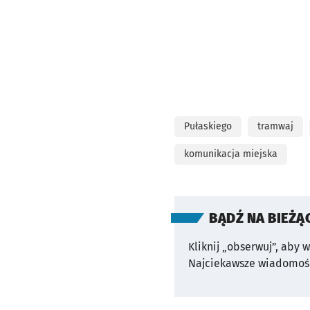
Pułaskiego
tramwaj
komunikacja miejska
BĄDŹ NA BIEŻĄ
Kliknij „obserwuj”, aby 
Najciekawsze wiadomośc