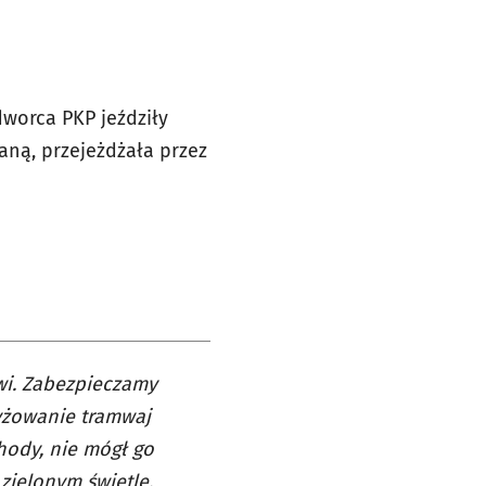
worca PKP jeździły
ianą, przejeżdżała przez
źwi. Zabezpieczamy
zyżowanie tramwaj
hody, nie mógł go
zielonym świetle,