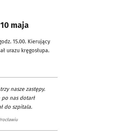
 10 maja
odz. 15.00. Kierujący
ał urazu kręgosłupa.
trzy nasze zastępy.
 po nas dotarł
ł do szpitala.
Wrocławiu