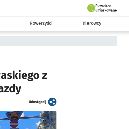
Powietrze
we Wrocławiu
munikacja
umiarkowane
Rowerzyści
Kierowcy
askiego z
jazdy
artykuł
Udostępnij