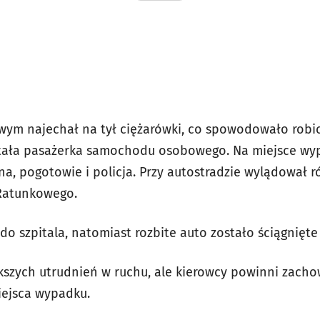
ym najechał na tył ciężarówki, co spowodowało robic
ała pasażerka samochodu osobowego. Na miejsce wy
na, pogotowie i policja. Przy autostradzie wylądował 
Ratunkowego.
o szpitala, natomiast rozbite auto zostało ściągnięte
kszych utrudnień w ruchu, ale kierowcy powinni zach
iejsca wypadku.