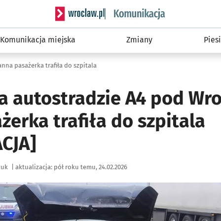
Serwis informacyjny wroclaw.pl podserwis: Ko
Komunikacja miejska
Zmiany
Piesi
na pasażerka trafiła do szpitala
 autostradzie A4 pod Wr
erka trafiła do szpitala
CJA]
zuk
|
aktualizacja:
pół roku temu, 24.02.2026
ię