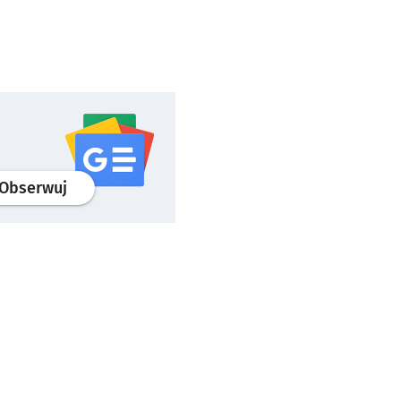
profil
google news
serwisu wroclaw.pl
Obserwuj