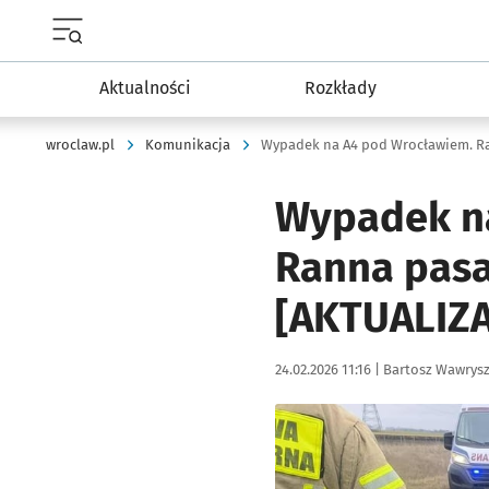
Menu główne portalu wroclaw.pl
Aktualności
Rozkłady
wroclaw.pl
Komunikacja
Wypadek na A4 pod Wrocławiem. Ran
Wypadek na
Ranna pasaż
[AKTUALIZA
Data publikacji:
Autor:
24.02.2026 11:16 |
Bartosz Wawrys
Kliknij, aby zobaczyć galer
Kliknij, aby powiększyć