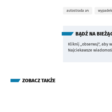
autostrada a4
wypadek
BĄDŹ NA BIEŻĄ
Kliknij „obserwuj”, aby 
Najciekawsze wiadomośc
ZOBACZ TAKŻE