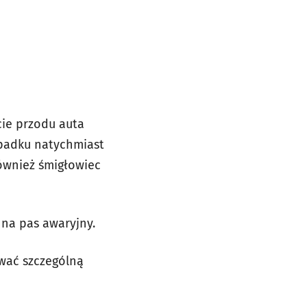
ie przodu auta
padku natychmiast
również śmigłowiec
 na pas awaryjny.
ować szczególną