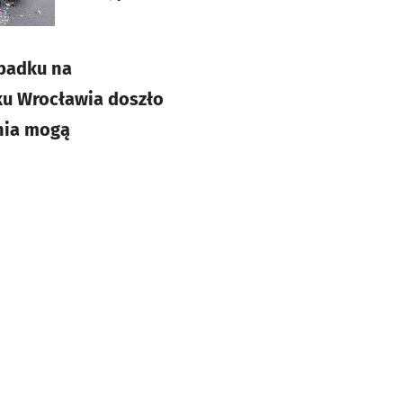
ypadku na
ku Wrocławia doszło
nia mogą