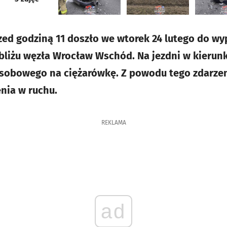
zed godziną 11 doszło we wtorek 24 lutego do w
bliżu węzła Wrocław Wschód. Na jezdni w kierun
osobowego na ciężarówkę. Z powodu tego zdarze
nia w ruchu.
REKLAMA
ad