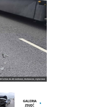
 Wrocław A4 A8 osobowe, dostawcze, ciężarowe
GALERIA
ZDJĘĆ