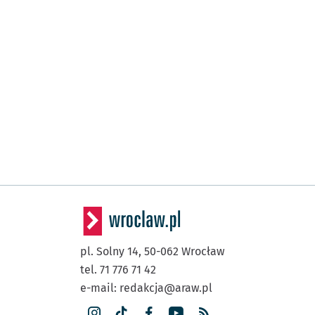
pl. Solny 14,
50-062
Wrocław
tel. 71 776 71 42
e-mail:
redakcja@araw.pl