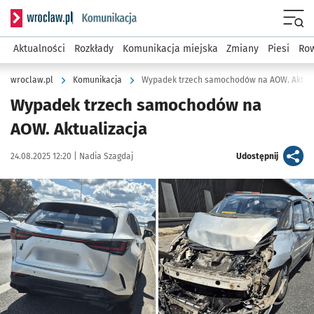
Serwis informacyjny wroclaw.pl podserwis: Komunikacja
Menu
Aktualności
Rozkłady
Komunikacja miejska
Zmiany
Piesi
Row
wroclaw.pl
Komunikacja
Wypadek trzech samochodów na AOW. Aktual
Wypadek trzech samochodów na
AOW. Aktualizacja
Data publikacji:
Autor:
artykuł
24.08.2025 12:20 |
Nadia Szagdaj
Udostępnij
Kliknij, aby zobaczyć galerię