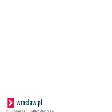
pl. Solny 14,
50-062
Wrocław