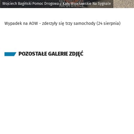
Wojciech Bagiński Pomoc Drogowa / Kąty Wrocławskie Na Sygnale
Wypadek na AOW - zderzyły się trzy samochody (24 sierpnia)
POZOSTAŁE GALERIE ZDJĘĆ