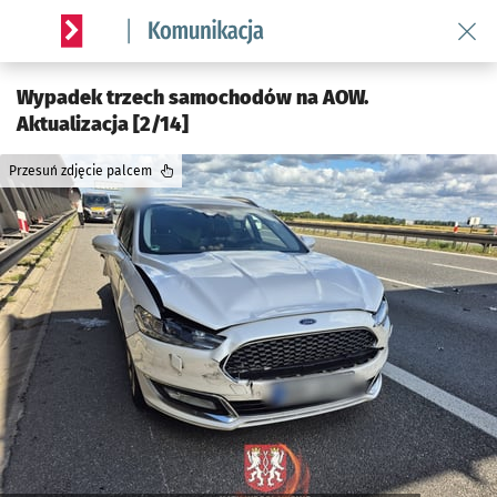
Wróć 
Serwis informacyjny wroclaw.pl podserwis: Komunikacja
Wypadek trzech samochodów na AOW.
Aktualizacja [2/14]
Przesuń zdjęcie palcem