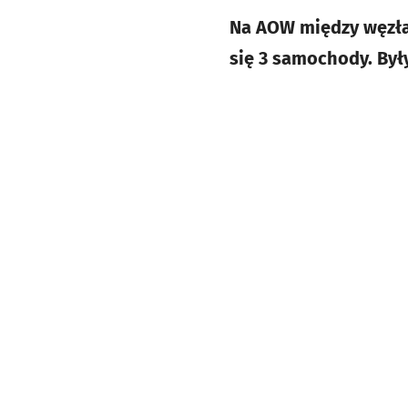
Na AOW między węzła
się 3 samochody. Były