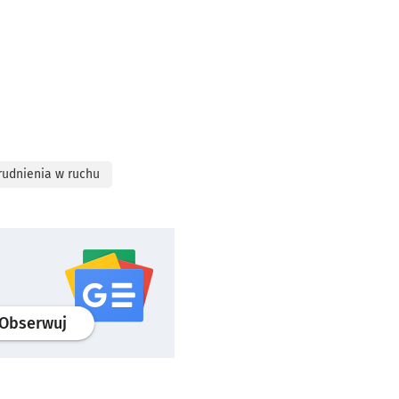
rudnienia w ruchu
profil
google news
serwisu wroclaw.pl
Obserwuj