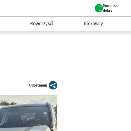
Powietrze
we Wrocławiu
munikacja
dobre
Rowerzyści
Kierowcy
artykuł
Udostępnij