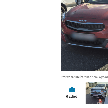
Czerwona tablica z napisem: wypa
galeria
6
zdjęć