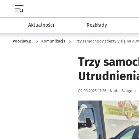
Menu główne portalu wroclaw.pl
Aktualności
Rozkłady
wroclaw.pl
Komunikacja
Trzy samochody zderzyły się na AOW
Trzy samoc
Utrudnienia
Data publikacji:
Autor:
09.09.2025 17:36 |
Nadia Szagdaj
Kliknij, aby zobaczyć galer