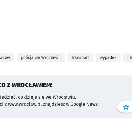
owców
policja we Wrocławiu
transport
wypadek
ut
CO Z WROCŁAWIEM!
wiedzieć, co dzieje się we Wrocławiu.
i z www.wroclaw.pl znajdziesz w Google News!