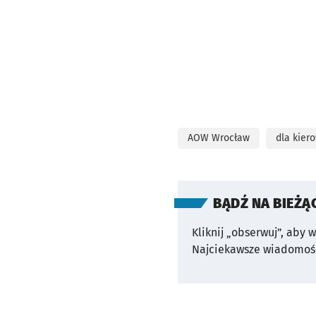
AOW Wrocław
dla kier
BĄDŹ NA BIEŻĄ
Kliknij „obserwuj”, aby 
Najciekawsze wiadomośc