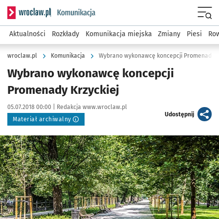
Serwis informacyjny wroclaw.pl podserwis: Komunikacja
Menu
Aktualności
Rozkłady
Komunikacja miejska
Zmiany
Piesi
Row
wroclaw.pl
Komunikacja
Wybrano wykonawcę koncepcji Promenady Kr
Wybrano wykonawcę koncepcji
Promenady Krzyckiej
Data publikacji:
Autor:
05.07.2018 00:00 |
Redakcja www.wroclaw.pl
artykuł
Udostępnij
Materiał archiwalny
Kliknij, aby powiększyć