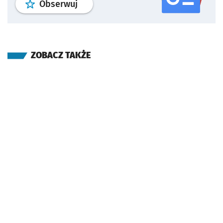
profil
google news
serwisu wroclaw
Obserwuj
ZOBACZ TAKŻE