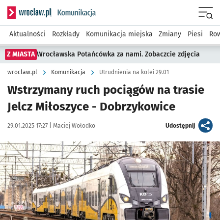
Serwis informacyjny wroclaw.pl podserwis: Komunikacja
Menu
Aktualności
Rozkłady
Komunikacja miejska
Zmiany
Piesi
Row
Z MIASTA
Wrocławska Potańcówka za nami. Zobaczcie zdjęcia
wroclaw.pl
Komunikacja
Utrudnienia na kolei 29.01
Wstrzymany ruch pociągów na trasie
Jelcz Miłoszyce - Dobrzykowice
Data publikacji:
Autor:
artykuł
29.01.2025 17:27 |
Maciej Wołodko
Udostępnij
Kliknij, aby powiększyć