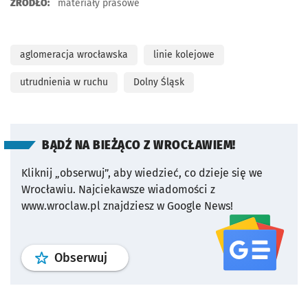
ŹRÓDŁO:
materiały prasowe
aglomeracja wrocławska
linie kolejowe
utrudnienia w ruchu
Dolny Śląsk
BĄDŹ NA BIEŻĄCO Z WROCŁAWIEM!
Kliknij „obserwuj”, aby wiedzieć, co dzieje się we
Wrocławiu.
Najciekawsze wiadomości z
www.wroclaw.pl znajdziesz w Google News!
profil
google news
serwisu wroclaw
Obserwuj