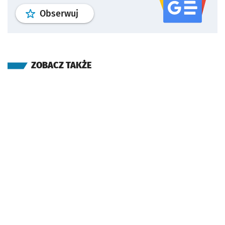
profil
google news
serwisu wroclaw
Obserwuj
ZOBACZ TAKŻE