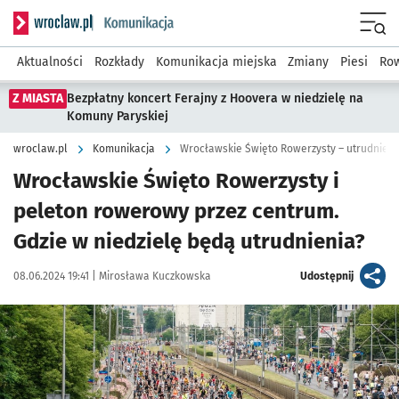
Serwis informacyjny wroclaw.pl podserwis: Komunikacja
Menu
Aktualności
Rozkłady
Komunikacja miejska
Zmiany
Piesi
Row
Z MIASTA
Bezpłatny koncert Ferajny z Hoovera w niedzielę na
Komuny Paryskiej
wroclaw.pl
Komunikacja
Wrocławskie Święto Rowerzysty – utrudnieni
Wrocławskie Święto Rowerzysty i
peleton rowerowy przez centrum.
Gdzie w niedzielę będą utrudnienia?
Data publikacji:
Autor:
artykuł
08.06.2024 19:41 |
Mirosława Kuczkowska
Udostępnij
Kliknij, aby powiększyć