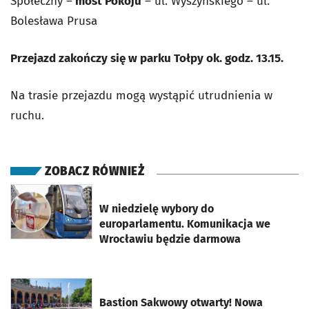
Społeczny –
most Pokoju
– ul. Wyszyńskiego – ul.
Bolesława Prusa
Przejazd zakończy się w parku Tołpy ok. godz. 13.15.
Na trasie przejazdu mogą wystąpić utrudnienia w
ruchu.
ZOBACZ RÓWNIEŻ
otworzy się w nowej karcie
W niedzielę wybory do
europarlamentu. Komunikacja we
Wrocławiu będzie darmowa
otworzy się w nowej karcie
Bastion Sakwowy otwarty! Nowa