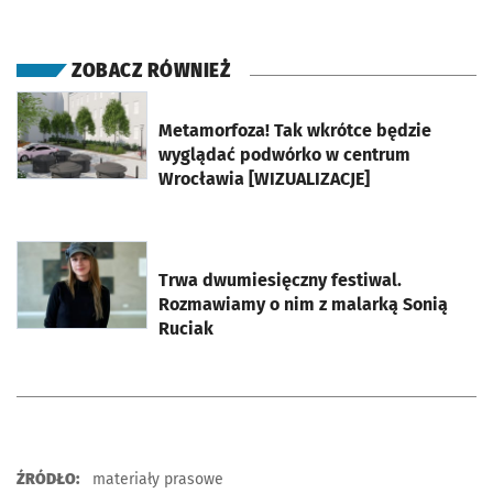
ZOBACZ RÓWNIEŻ
otworzy się w nowej karcie
Metamorfoza! Tak wkrótce będzie
wyglądać podwórko w centrum
Wrocławia [WIZUALIZACJE]
otworzy się w nowej karcie
Trwa dwumiesięczny festiwal.
Rozmawiamy o nim z malarką Sonią
Ruciak
ŹRÓDŁO:
materiały prasowe