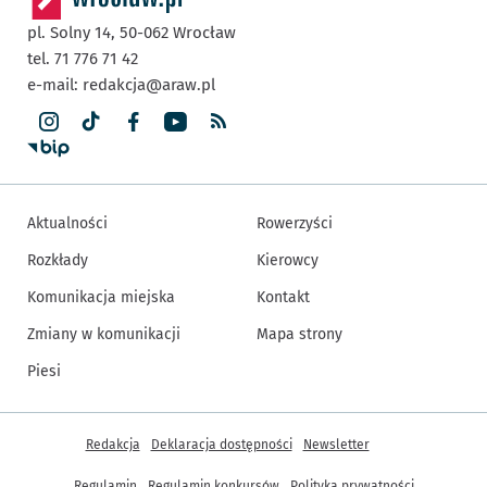
pl. Solny 14,
50-062
Wrocław
tel. 71 776 71 42
e-mail:
redakcja@araw.pl
Aktualności
Rowerzyści
Rozkłady
Kierowcy
Komunikacja miejska
Kontakt
Zmiany w komunikacji
Mapa strony
Piesi
Inne informacje
Redakcja
Deklaracja dostępności
Newsletter
Regulamin
Regulamin konkursów
Polityka prywatności