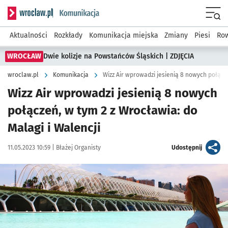
Serwis informacyjny wroclaw.pl podserwis: Komunikacja
Menu
Aktualności
Rozkłady
Komunikacja miejska
Zmiany
Piesi
Row
WROCŁAW
Dwie kolizje na Powstańców Śląskich | ZDJĘCIA
wroclaw.pl
Komunikacja
Wizz Air wprowadzi jesienią 8 nowych
połączeń, w tym 2 z Wrocławia: do
Malagi i Walencji
Data publikacji:
Autor:
artykuł
11.05.2023 10:59 |
Błażej Organisty
Udostępnij
Kliknij, aby powiększyć