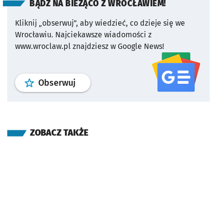
BĄDŹ NA BIEŻĄCO Z WROCŁAWIEM!
Kliknij „obserwuj”, aby wiedzieć, co dzieje się we
Wrocławiu.
Najciekawsze wiadomości z
www.wroclaw.pl znajdziesz w Google News!
profil
google news
serwisu wroclaw
Obserwuj
ZOBACZ TAKŻE