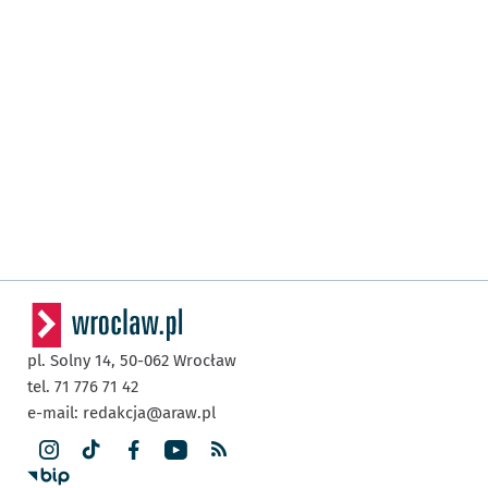
pl. Solny 14,
50-062
Wrocław
tel. 71 776 71 42
e-mail:
redakcja@araw.pl