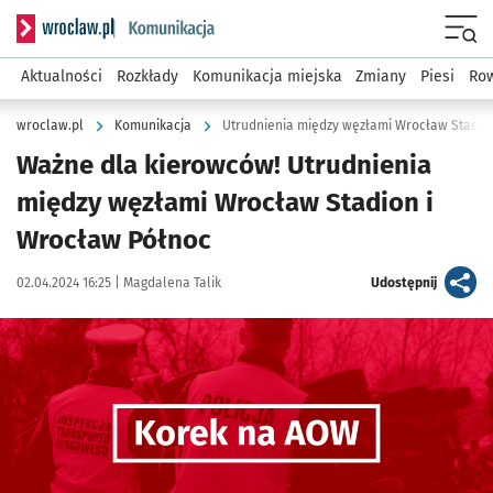
Serwis informacyjny wroclaw.pl podserwis: Komunikacja
Menu
Aktualności
Rozkłady
Komunikacja miejska
Zmiany
Piesi
Row
wroclaw.pl
Komunikacja
Utrudnienia między węzłami Wrocław Stadio
Ważne dla kierowców! Utrudnienia
między węzłami Wrocław Stadion i
Wrocław Północ
Data publikacji:
Autor:
artykuł
02.04.2024 16:25 |
Magdalena Talik
Udostępnij
Kliknij, aby powiększyć