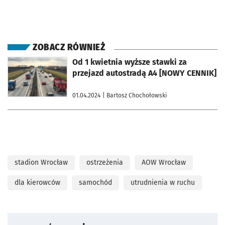
ZOBACZ RÓWNIEŻ
otworzy się w nowej karcie
Od 1 kwietnia wyższe stawki za
przejazd autostradą A4 [NOWY CENNIK]
01.04.2024
| Bartosz Chochołowski
stadion Wrocław
ostrzeżenia
AOW Wrocław
dla kierowców
samochód
utrudnienia w ruchu