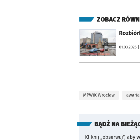
ZOBACZ RÓWN
otworzy się w nowej karcie
Rozbiórk
01.03.2025
|
MPWiK Wrocław
awaria
BĄDŹ NA BIEŻĄ
Kliknij „obserwuj”, aby 