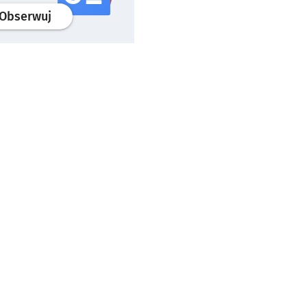
profil
google news
serwisu wroclaw.pl
Obserwuj