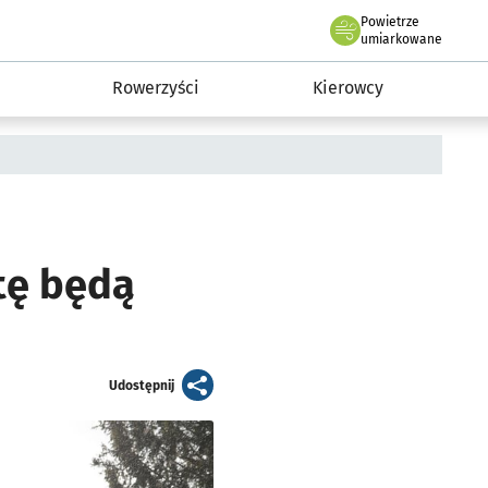
Powietrze
we Wrocławiu
munikacja
umiarkowane
Rowerzyści
Kierowcy
tę będą
artykuł
Udostępnij