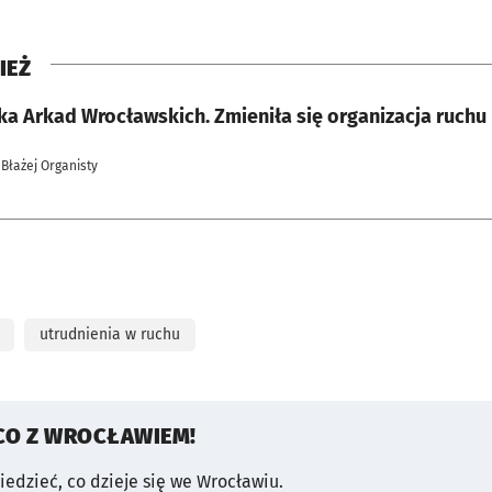
IEŻ
a Arkad Wrocławskich. Zmieniła się organizacja ruchu 
 Błażej Organisty
utrudnienia w ruchu
CO Z WROCŁAWIEM!
wiedzieć, co dzieje się we Wrocławiu.