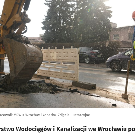
cownik MPWiK Wrocław i koparka. Zdjęcie ilustracyjne
orstwo Wodociągów i Kanalizacji we Wrocławiu p