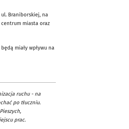
l. Braniborskiej, na
 centrum miasta oraz
e będą miały wpływu na
izacja ruchu - na
chać po tłuczniu.
Pieszych,
ejscu prac.