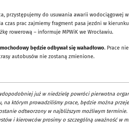
ca, przystępujemy do usuwania awarii wodociągowej w u
a czas prac zajmiemy fragment pasa jezdni w kierunku
eżkę rowerową – informuje MPWiK we Wrocławiu.
samochodowy
będzie odbywał się wahadłowo
. Prace ni
trasy autobusów nie zostaną zmienione.
dopodobniej już w niedzielę powróci pierwotna organ
, na którym prowadziliśmy prace, będzie można przeje
zostanie odtworzony w najbliższym możliwym terminie. 
stów i kierowców prosimy o szczególną uważność w mi