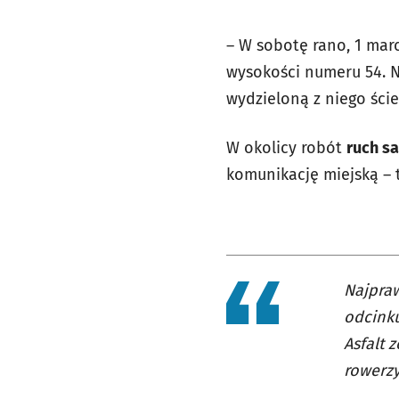
– W sobotę rano, 1 mar
wysokości numeru 54. N
wydzieloną z niego ści
W okolicy robót
ruch 
komunikację miejską – 
Najpraw
odcinku
Asfalt 
rowerzy