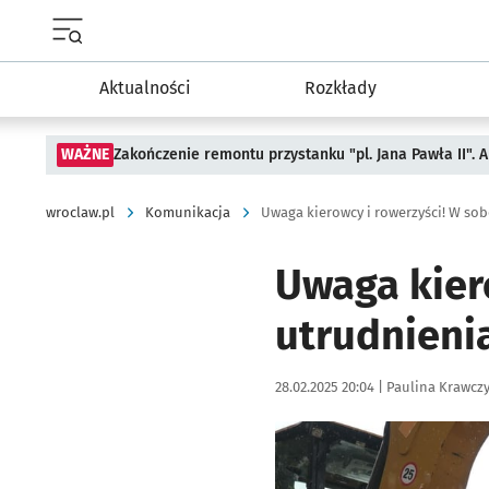
Menu główne portalu wroclaw.pl
Aktualności
Rozkłady
WAŻNE
Zakończenie remontu przystanku "pl. Jana Pawła II".
wroclaw.pl
Komunikacja
Uwaga kier
utrudnienia
Data publikacji:
Autor:
28.02.2025 20:04 |
Paulina Krawcz
Kliknij, aby powiększyć