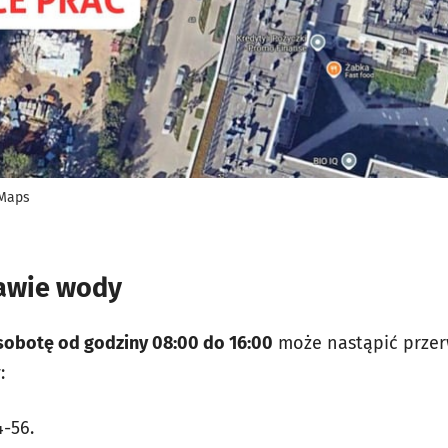
 Maps
awie wody
sobotę od godziny 08:00 do 16:00
może nastąpić prze
:
4-56.