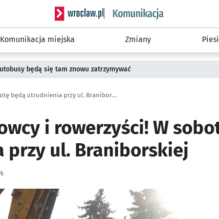
Serwis informacyjny wroclaw.pl podserwis: Ko
Komunikacja miejska
Zmiany
Piesi
 Autobusy będą się tam znowu zatrzymywać
Uwaga kierowcy i rowerzyści! W sobotę będą utrudnienia przy ul. Braniborskiej
owcy i rowerzyści! W sobo
 przy ul. Braniborskiej
yk