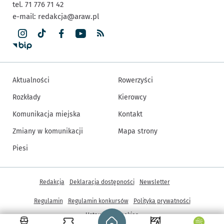
tel. 71 776 71 42
e-mail:
redakcja@araw.pl
Aktualności
Rowerzyści
Rozkłady
Kierowcy
Komunikacja miejska
Kontakt
Zmiany w komunikacji
Mapa strony
Piesi
Inne informacje
Redakcja
Deklaracja dostępności
Newsletter
Regulamin
Regulamin konkursów
Polityka prywatności
Strona główna - wroclaw.pl
Ustawienia cookies