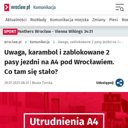
Serwis informacyjny wroclaw.pl podserwis: Komunikacja
Menu
Aktualności
Rozkłady
Komunikacja miejska
Zmiany
Piesi
Row
SPORT
Panthers Wrocław - Vienna Wikings 34:31
wroclaw.pl
Komunikacja
Uwaga, zablokowane 2 pasy jezdni na A4 po
Uwaga, karambol i zablokowane 2
pasy jezdni na A4 pod Wrocławiem.
Co tam się stało?
Data publikacji:
Autor:
artykuł
29.07.2025 08:31 |
Beata Turska
Udostępnij
Kliknij, aby powiększyć