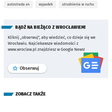
autostrada a4
wypadek
utrudnienia w ruchu
BĄDŹ NA BIEŻĄCO Z WROCŁAWIEM!
Kliknij „obserwuj”, aby wiedzieć, co dzieje się we
Wrocławiu.
Najciekawsze wiadomości z
www.wroclaw.pl znajdziesz w Google News!
profil
google news
serwisu wroclaw
Obserwuj
ZOBACZ TAKŻE