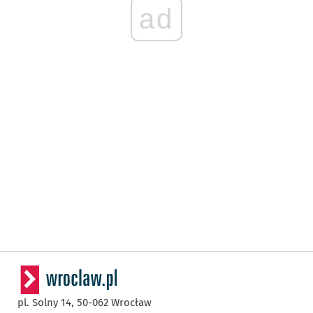
ad
pl. Solny 14,
50-062
Wrocław