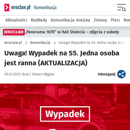
Serwis informacyjny wroclaw.pl podserwis: Komunikacja
Menu
Aktualności
Rozkłady
Komunikacja miejska
Zmiany
Piesi
Row
WROCŁAW
„Panorama 1670” w Hali Stulecia – zdjęcia z soboty
wroclaw.pl
Komunikacja
Uwaga! Wypadek na S5. Jedna osoba jest ra
Uwaga! Wypadek na S5. Jedna osoba
jest ranna (AKTUALIZACJA)
Data publikacji:
Autor:
artykuł
09.01.2025 16:46 |
Robert Migdał
Udostępnij
Kliknij, aby powiększyć