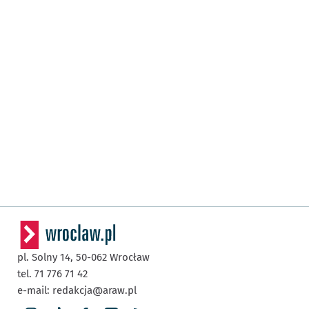
pl. Solny 14,
50-062
Wrocław
tel. 71 776 71 42
e-mail:
redakcja@araw.pl