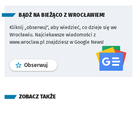
BĄDŹ NA BIEŻĄCO Z WROCŁAWIEM!
Kliknij „obserwuj”, aby wiedzieć, co dzieje się we
Wrocławiu.
Najciekawsze wiadomości z
www.wroclaw.pl znajdziesz w Google News!
profil
google news
serwisu wroclaw
Obserwuj
ZOBACZ TAKŻE