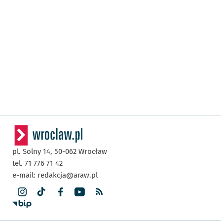
pl. Solny 14,
50-062
Wrocław
tel. 71 776 71 42
e-mail:
redakcja@araw.pl