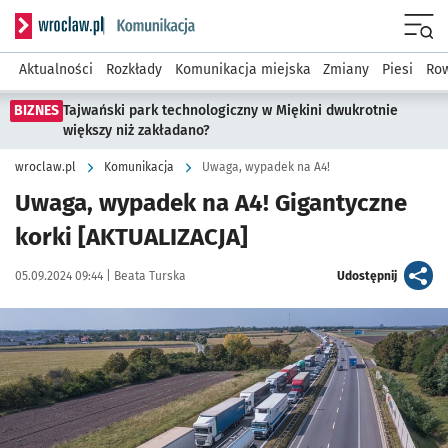
Serwis informacyjny wroclaw.pl podserwis: Komunikacja
Menu
Aktualności
Rozkłady
Komunikacja miejska
Zmiany
Piesi
Row
BIZNES
Tajwański park technologiczny w Miękini dwukrotnie
większy niż zakładano?
wroclaw.pl
Komunikacja
Uwaga, wypadek na A4!
Uwaga, wypadek na A4! Gigantyczne
korki [AKTUALIZACJA]
Data publikacji:
Autor:
artykuł
05.09.2024 09:44 |
Beata Turska
Udostępnij
Kliknij, aby powiększyć