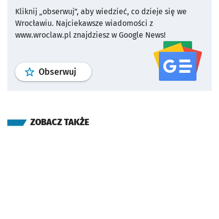
Kliknij „obserwuj”, aby wiedzieć, co dzieje się we
Wrocławiu.
Najciekawsze wiadomości z
www.wroclaw.pl znajdziesz w Google News!
profil
google news
serwisu wroclaw
Obserwuj
ZOBACZ TAKŻE