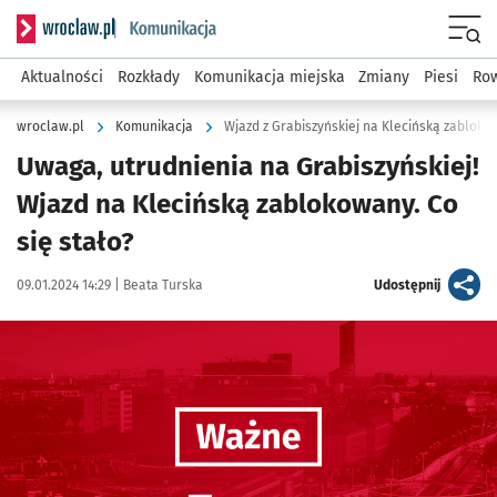
Serwis informacyjny wroclaw.pl podserwis: Komunikacja
Menu
Aktualności
Rozkłady
Komunikacja miejska
Zmiany
Piesi
Row
wroclaw.pl
Komunikacja
Wjazd z Grabiszyńskiej na Klecińską zablokow
Uwaga, utrudnienia na Grabiszyńskiej!
Wjazd na Klecińską zablokowany. Co
się stało?
Data publikacji:
Autor:
artykuł
09.01.2024 14:29 |
Beata Turska
Udostępnij
Kliknij, aby powiększyć