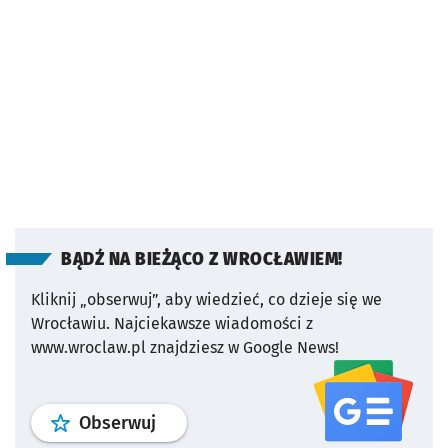
BĄDŹ NA BIEŻĄCO Z WROCŁAWIEM!
Kliknij „obserwuj”, aby wiedzieć, co dzieje się we
Wrocławiu.
Najciekawsze wiadomości z
www.wroclaw.pl znajdziesz w Google News!
profil
google news
serwisu wroclaw
Obserwuj