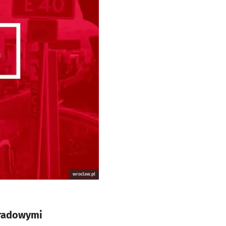
wroclaw.pl
tradowymi