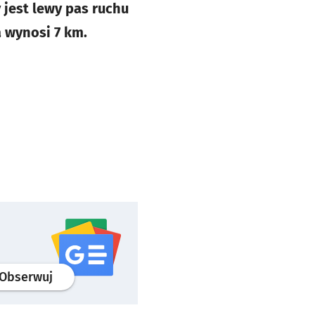
jest lewy pas ruchu
 wynosi 7 km.
profil
google news
serwisu wroclaw.pl
Obserwuj