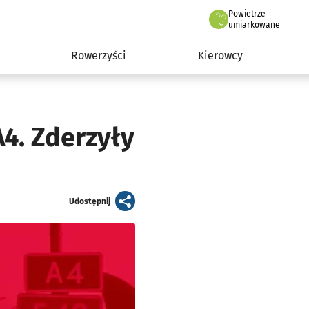
Powietrze
we Wrocławiu
munikacja
umiarkowane
Rowerzyści
Kierowcy
4. Zderzyły
artykuł
Udostępnij