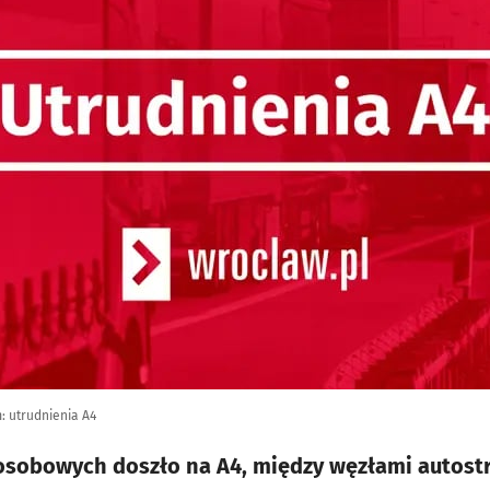
: utrudnienia A4
t osobowych doszło na A4, między węzłami autos