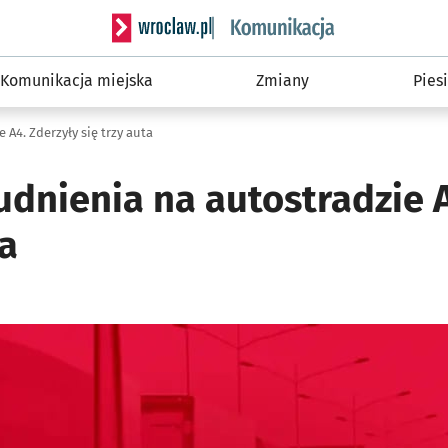
Serwis informacyjny wroclaw.pl podserwis: Ko
Komunikacja miejska
Zmiany
Piesi
A4. Zderzyły się trzy auta
udnienia na autostradzie A
ta