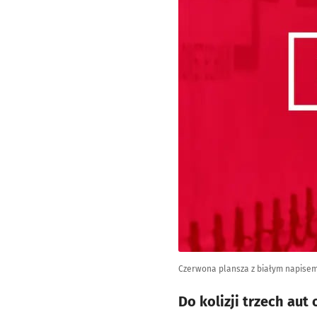
Czerwona plansza z białym napisem
Do kolizji trzech au