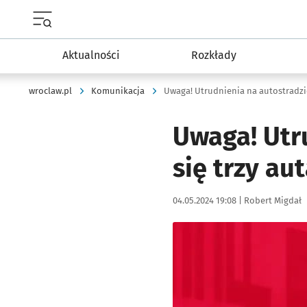
Menu główne portalu wroclaw.pl
Aktualności
Rozkłady
wroclaw.pl
Komunikacja
Uwaga! Utrudnienia na autostradzie 
Uwaga! Utr
się trzy au
Data publikacji:
Autor:
04.05.2024 19:08 |
Robert Migdał
Kliknij, aby powiększyć