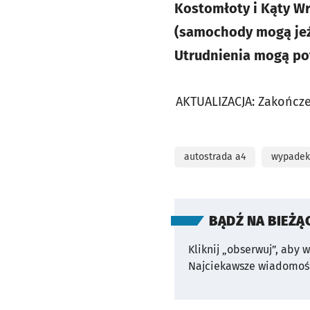
Kostomłoty i Kąty Wr
(samochody mogą jeź
Utrudnienia mogą po
AKTUALIZACJA: Zakończe
autostrada a4
wypadek
BĄDŹ NA BIEŻĄ
Kliknij „obserwuj”, aby 
Najciekawsze wiadomośc