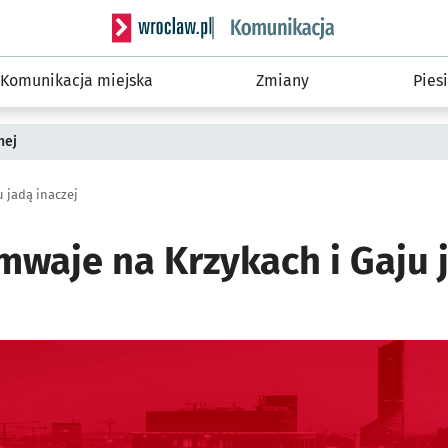
Serwis informacyjny wroclaw.pl podserwis: Ko
Komunikacja miejska
Zmiany
Piesi
nej
 jadą inaczej
mwaje na Krzykach i Gaju j