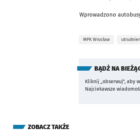
Wprowadzono autobusy "
MPK Wrocław
utrudnie
BĄDŹ NA BIEŻĄ
Kliknij „obserwuj”, aby 
Najciekawsze wiadomośc
ZOBACZ TAKŻE