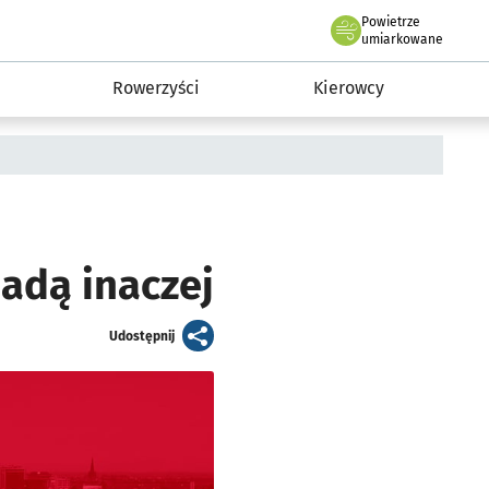
Powietrze
we Wrocławiu
munikacja
umiarkowane
Rowerzyści
Kierowcy
adą inaczej
artykuł
Udostępnij