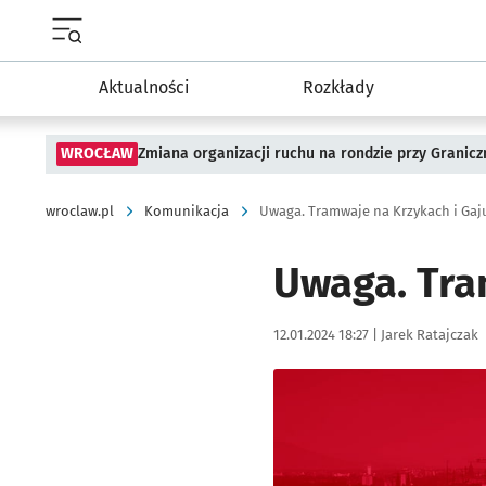
Menu główne portalu wroclaw.pl
Aktualności
Rozkłady
WROCŁAW
Zmiana organizacji ruchu na rondzie przy Granicz
wroclaw.pl
Komunikacja
Uwaga. Tramwaje na Krzykach i Gaju
Uwaga. Tra
Data publikacji:
Autor:
12.01.2024 18:27 |
Jarek Ratajczak
Kliknij, aby powiększyć