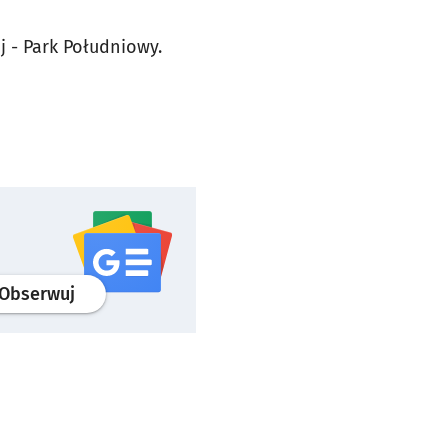
 - Park Południowy.
profil
google news
serwisu wroclaw.pl
Obserwuj